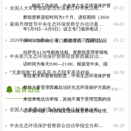
根据工作安排，中央第六生态环境保护督
全国人大常委会副委员长洛桑江村率执法检查组在西藏开展青藏...
07-21
察组督察进驻时间为1个月。进驻期间（2026
索南丹增督导中央生态环保督察交办信访案件整改工作
06-02
年5月9日—6月9日）设立专门值班电话：
2026年第9次地委会会议，传达学习习近平总书记关于推动全民阅...
05-12
0891-6180000，专门邮政信箱：西藏自治区
拉萨市A139号邮政信箱。督察组受理举报电
中央第六生态环境保护督察组督察西藏自治区动员会在拉萨召开
05-09
话时间为每天9:00—21:00。根据党中央、国
“无废细胞”扎根高原 生态阿里再添样板
04-30
务院要求和督察组职责，中央生态环境保护督
察组主要受理西藏自治区生态环境保护方面的
边督边改
更多>>
来信来电信访举报，其他不属于受理范围的信
全国人大常委会副委员长洛桑江村率执法检查组在西藏开展青藏...
07-21
访举报问题，将按规定交由被督察地方处理。
中央生态环境保护督察群众信访举报交办和边督边改公开情况（...
06-29