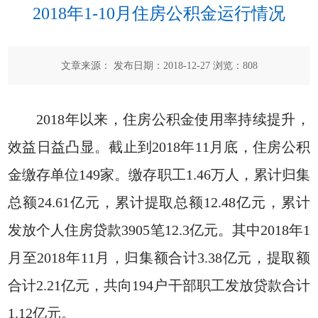
2018年1-10月住房公积金运行情况
文章来源： 发布日期：2018-12-27 浏览：
808
2018年以来，住房公积金使用率持续提升，
效益日益凸显。
截止到
2018年
11
月底，住房公积
金缴存单位
14
9
家
。
缴存职工
1.4
6
万人，累计归集
总额
24.61
亿元，累计提取总额
12.48
亿元，累计
发放个人住房贷款
3
905
笔
12.3
亿元
。
其中
2018年1
月至2018年
11
月，归集额合计
3.38
亿元，提取额
合计
2.21
亿元，共向
194
户干部职工发放贷款合计
1.12
亿元。