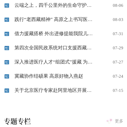
云端之上，四千公里外的生命守护——援藏专家霍鹏伟在噶尔县人民医院完成首例复合麻醉手术
08-06
践行“老西藏精神” 高原之上书写医者担当
08-03
借力援藏搭桥 外出进修提能我院儿科骨干团队赴河北省儿童医院NICU专项学习取经
07-31
第四次全国民政系统对口支援西藏工作推进会召开 王君正李常官出席并讲话
07-29
深入推进医疗人才“组团式”援藏 为加快建设健康中国贡献智慧力量
07-27
冀藏协作结硕果 高原好物入燕赵
07-24
关于北京医疗专家赴阿里地区开展公益义诊巡诊活动的公告
07-15
专题专栏
更多