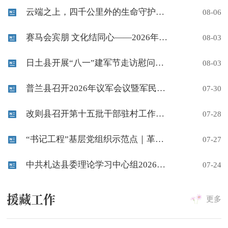
云端之上，四千公里外的生命守护——援藏专家霍鹏伟在噶尔县人民医院完成首例复合麻醉手术
08-06
赛马会宾朋 文化结同心——2026年改则县优质农畜产品出乡进城促销暨全民健身运动会开幕
08-03
日土县开展“八一”建军节走访慰问驻军部队活动
08-03
普兰县召开2026年议军会议暨军民融合发展会议
07-30
改则县召开第十五批干部驻村工作第三次调度会暨驻村领域安全生产工作部署会议
07-28
“书记工程”基层党组织示范点｜革吉县擦咔乡羌麦村擦亮“红色盐湖”金字招牌 打造边境党建红色经济示范带
07-27
中共札达县委理论学习中心组2026年第7次集体学习会
07-24
援藏工作
更多