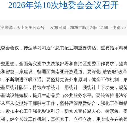
2026年第10次地委会会议召开
文章来源：天上阿里公众号 发布日期：2026年05月24日 17:50 浏览：
3
0次地委会会议，传达学习习近平总书记近期重要讲话、重要指示
外交思想，全面落实党中央决策部署和自治区党委工作要求，提
和智慧口岸建设，畅通面向南亚开放通道。要深化“放管服”改
，不断增进互联互通。要坚持党管外事原则，健全工作机制，形
强基层统计队伍，持续在学统计、用统计、强统计上下功夫，规
齐基础设施短板，提升生态品质与公共服务水平。要统筹推进法
从严从实抓好干部驻村工作，坚持严管厚爱结合，强化工作举措
体，紧扣中心工作强化舆论引导，切实以宣传聚人心、树形象、
短板，健全长效工作机制，真抓实干、立行立改，用实实在在的