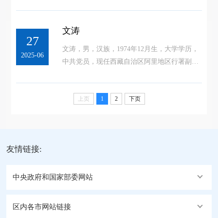
员、札达县委书记。
文涛
27
文涛，男，汉族，1974年12月生，大学学历，
2025-06
中共党员，现任西藏自治区阿里地区行署副专
员。
上页
1
2
下页
友情链接:
中央政府和国家部委网站
区内各市网站链接