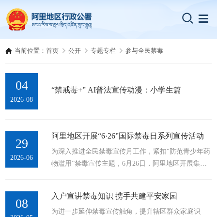
当前位置：
首页
公开
专题专栏
参与全民禁毒
04
“禁戒毒+” AI普法宣传动漫：小学生篇
2026-08
阿里地区开展“6·26”国际禁毒日系列宣传活动
29
为深入推进全民禁毒宣传月工作，紧扣“防范青少年药
2026-06
物滥用”禁毒宣传主题，6月26日，阿里地区开展集中
禁毒宣传、禁毒教育基地揭牌系列活动，全方位筑牢
全民禁毒防线。上午，阿里地区禁毒办牵头组织30余
入户宣讲禁毒知识 携手共建平安家园
家禁毒委成员单位，开展了“6·26”国际禁毒日集中宣
08
为进一步延伸禁毒宣传触角，提升辖区群众家庭识
传活动。活动现场陈列各类禁毒仿真毒品样品，摆放