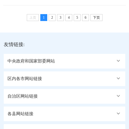
用，拥抱健康人生”为主题的“6.3”虎门销烟纪念日禁毒
共和国禁毒法》中与青少年密切相关的法律条款，介
宣传活动。行署副专员、公安处处长、禁毒委主任德
绍了法律对未成年人的保护以及涉毒行为需承担的法
庆次仁，公安处党委委员、副处长雷杰，公安处党委
上页
律责任，...
1
2
3
4
5
6
下页
委员、副处长韩马剑到活动现场指导。活动现场，各
成员单位通过设置咨询台、摆放宣传展板、发放宣传
资料和展示仿真毒品模型等形式，向过往群众详细介
友情链接:
绍了毒品的种类、危害以及如何防范药物滥用等知
识。...
中央政府和国家部委网站
区内各市网站链接
自治区网站链接
各县网站链接