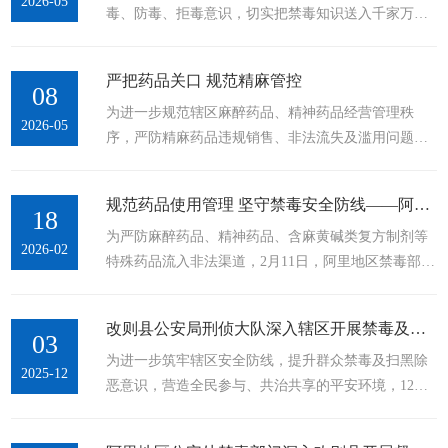
2026-05
毒、防毒、拒毒意识，切实把禁毒知识送入千家万
汉藏双语禁毒宣传展板，工作人员结合新型毒品隐蔽
户，5月6日下午，阿里地区刑侦支队禁毒大队深入辖
性强、迷惑性高的特点，向过往群众细致讲解伪装毒
区村居开展禁毒入户宣传走访活动。宣传过程中，民
品、成瘾性药物的识别技巧，普及药物滥用、...
严把药品关口 规范精麻管控
警走进群众家中，面对面讲解毒品危害、新型伪装毒
08
为进一步规范辖区麻醉药品、精神药品经营管理秩
品辨别常识、禁毒相关法律法规，细致提醒群众警惕
2026-05
序，严防精麻药品违规销售、非法流失及滥用问题，5
零食、奶茶、跳跳糖等伪装毒品，告诫家人谨慎交
月7日上午，阿里地区公安处刑侦支队禁毒大队组织民
友、远离高危场所，自觉抵制毒品诱惑。同时引导群
警对辖区各大零售药店开展精麻药品专项检查。检查
众积极检举身边涉毒违法线索，自觉管好家人亲
规范药品使用管理 坚守禁毒安全防线——阿里地区禁毒部门开展节前特殊药品专项检查暨禁毒宣传活动
过程中，民警重点查看药店精麻药品、含特殊药品复
18
属，...
为严防麻醉药品、精神药品、含麻黄碱类复方制剂等
方制剂购销台账、采购渠道、处方审核留存、专柜加
2026-02
特殊药品流入非法渠道，2月11日，阿里地区禁毒部门
锁保管、实名登记销售等情况，严查超范围经营、违
联合市场监管、卫健委等相关单位，对辖区内医院、
规售卖、台账缺失、处方留存不规范等行为。现场督
药店、诊所等开展节前专项检查，并同步开展禁毒宣
促药店负责人严格落实药品管理制度，...
改则县公安局刑侦大队深入辖区开展禁毒及扫黑除恶宣传活动
传。 工作人员重点检查药店资质证照、药品购进渠
03
为进一步筑牢辖区安全防线，提升群众禁毒及扫黑除
道、处方审核、实名登记、限量销售、专柜管理等制
2025-12
恶意识，营造全民参与、共治共享的平安环境，12月2
度落实情况，仔细核对药品购销存台账，严查无处方
日，改则县公安局刑侦大队组织精干警力，深入辖区
销售、超范围经营、账实不符等违规行为。同步开展
社区、茶馆、商店、酒店、诊所等重点区域，集中开
禁毒宣传教育，讲解麻精药品滥用危害与相关法律责