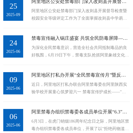
阿里地区公安处禁毒部门深入改则县开展督导检查暨校园安全等级评定工作
展禁毒及扫黑除恶宣传活动。活动中，民警通过张贴
25
任，...
阿里地区公安处禁毒部门深入改则县开展督导检查暨
海报、发放宣传手册、现场答疑解惑等形式，向群众
2025-09
校园安全等级评定工作为了全面掌握改则县中学易制
详细讲解毒品的种类、危害及识别方法，结合典型案
毒安全等级评定工作落实情况，筑牢校园安全防线，9
例剖析吸毒、贩毒行为的法律后果，引导群众自觉远
月24日，阿里地区公安处禁毒部门联合改则县公安局
离毒品、抵制毒品。同时，围绕扫黑除恶专项斗争重
禁毒宣传融入锅庄盛宴 共筑全民防毒屏障——禁毒支队依托阿里象雄文化广场“夏季阿里特色锅庄”开展禁毒宣传活动
刑侦大队，开展改则县中学易制毒化学品安全等级评
24
点打击对象、...
为深化全民禁毒意识，营造全社会共同抵制毒品的良
定等相关工作检查，此次检查聚焦改则县中学易制毒
2025-06
好氛围，6月19日下午，禁毒支队抢抓阿里象雄文化广
化学品安全流程管控实效，旨在压实学校管理责任，
场“夏季阿里特色锅庄”活动群众聚集的有利时机，组
提升学校禁毒工作规范化水平。检查中，民警严格依
织警力深入活动现场开展禁毒宣传。 活动期间，禁毒
照《易制毒化学品企事业安全等级评定细则》...
阿里地区打私办开展“全民禁毒宣传月”暨反走私普法宣传进校园活动
民警穿梭于热情洋溢的锅庄队伍中，向参与活动的群
09
近日，阿里地区打私办联合阿里禁毒委在阿里陕西实
众逐一分发禁毒宣传手册、折页等资料。民警随身携
2025-06
验学校开展童心筑梦迎六一 禁毒宣传护成长——“全
带色彩各异、形态逼真的毒品仿真样品，结合摇头
民禁毒宣传月”暨反走私普法宣传进校园活动。 活动
丸、冰毒、大麻等仿真模型，结合典型涉毒案例，用
中，结合小学生认知特点，通过展示仿真毒品模型、
平实易懂的语言，向群众深入浅出地讲解毒品的本质
阿里禁毒办组织禁毒委各成员单位开展“6.3”虎门销烟纪念日禁毒宣传活动
发放图文并茂的宣传手册等方式，用通俗易懂的语
06
特征、...
6月3日，在虎门销烟186周年纪念日之际，阿里地区禁
言、生动鲜活的案例，深入浅出地讲解反走私、禁毒
2025-06
毒办组织禁毒委各成员单位，开展了以“拒绝药物滥
和国门生物安全等知识。同时着重解读了《中华人民