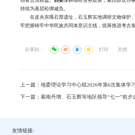
动者合法权益。
四要
深耕细研业务政策，紧扣群众办
持续为基层松绑减负。
在皮央东嘎石窟遗址，石玉辉实地调研文物保护
牢把握铸牢中华民族共同体意识主线，统筹推进考古
分享到：
打印
关闭
上一篇：
地委理论学习中心组2026年第6次集体学
下一篇：
索南丹增、石玉辉等地区领导“七一”前夕
友情链接: