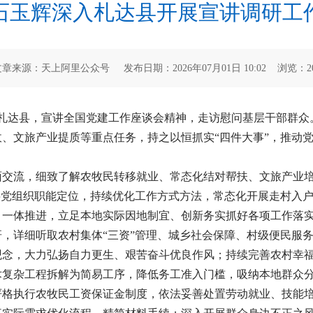
石玉辉深入札达县开展宣讲调研工
文章来源：天上阿里公众号 发布日期：2026年07月01日 10:02 浏览：
2
辉赴札达县，宣讲全国党建工作座谈会精神，走访慰问基层干部群
、文旅产业提质等重点任务，持之以恒抓实“四件大事”，推动
面交流，细致了解农牧民转移就业、常态化结对帮扶、文旅产业
层党组织职能定位，持续优化工作方式方法，常态化开展走村入
、一体推进，立足本地实际因地制宜、创新务实抓好各项工作落
，详细听取农村集体“三资”管理、城乡社会保障、村级便民服
念，大力弘扬自力更生、艰苦奋斗优良作风；持续完善农村幸福
术复杂工程拆解为简易工序，降低务工准入门槛，吸纳本地群众
严格执行农牧民工资保证金制度，依法妥善处置劳动就业、技能