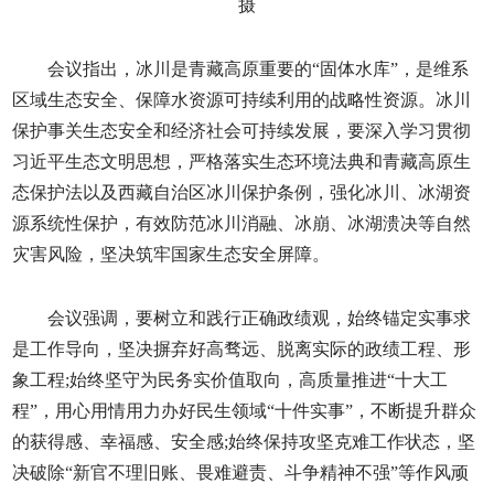
摄
会议指出，冰川是青藏高原重要的“固体水库”，是维系
区域生态安全、保障水资源可持续利用的战略性资源。冰川
保护事关生态安全和经济社会可持续发展，要深入学习贯彻
习近平生态文明思想，严格落实生态环境法典和青藏高原生
态保护法以及西藏自治区冰川保护条例，强化冰川、冰湖资
源系统性保护，有效防范冰川消融、冰崩、冰湖溃决等自然
灾害风险，坚决筑牢国家生态安全屏障。
会议强调，要树立和践行正确政绩观，始终锚定实事求
是工作导向，坚决摒弃好高骛远、脱离实际的政绩工程、形
象工程;始终坚守为民务实价值取向，高质量推进“十大工
程”，用心用情用力办好民生领域“十件实事”，不断提升群众
的获得感、幸福感、安全感;始终保持攻坚克难工作状态，坚
决破除“新官不理旧账、畏难避责、斗争精神不强”等作风顽