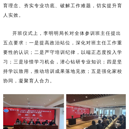
育理念、夯实专业功底、破解工作难题，切实提升育
人实效。
开班仪式上，李明明局长对全体参训班主任提出
五点
要求：
一是
提高政治站位，深化对班主任工作重
要性的认识；
二是
严守培训纪律，以端正态度投入学
习；
三是
珍惜学习机会，潜心钻研专业知识；
四是
坚
持学以致用，推动培训成果落地见效；
五是
强化家校
协同，凝聚育人合力。