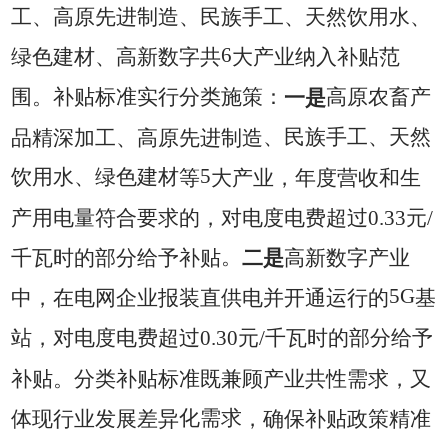
工、高原先进制造、民族手工、天然饮用水、
6
绿色建材、高新数字共
大产业纳入补贴范
围。补贴标准实行分类施策：
一是
高原农畜产
、民族手工、天然
品精深加工、高原先进制造
5
饮用水、绿色建材
等
大产业，年度营收和生
产用电量符合要求的，对电度电费超过
0.33
元
/
。
千瓦时的部分给予补贴
二是
高新数字产业
5G
中，在电网企业报装直供电并开通运行的
基
站，对电度电费超过
0.30
元
/
千瓦时的部分给予
补贴。分类补贴标准既兼顾产业共性需求，又
化需求
体现行业发展差异
，确保补贴政策精准