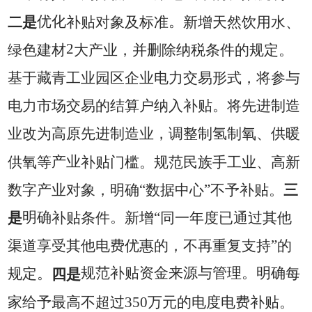
优化
。
二是
补贴对象及标准
新增天然饮用水、
2
绿色建材
大产业，并删除纳税条件的规定。
基于藏青工业园区企业电力交易形式，将参与
电力市场交易的结算户纳入补贴。将先进制造
业改为高原先进制造业，调整制氢制氧、供暖
产业
供氧等
补贴门槛。规范民族手工业、高新
“
”
数字产业对象，明确
数据中心
不予补贴。
三
明确
。
“
是
补贴条件
新增
同一年度已通过其他
”
渠道享受其他电费优惠的，不再重复支持
的
规范补贴资金来源与管理。
明确
规定。
四是
每
家给予最高不超过
350
万元的电度电费补贴。