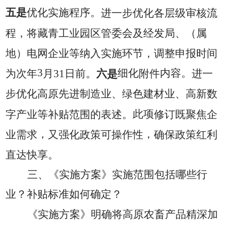
五是
优化
实施
程序
。
进一步优化各层级审核流
程，将藏青工业园区管委会及经发局、（属
地）电网企业等纳入实施环节，调整申报时间
3
六
细化
内容。
为次年
月
31
日前。
是
附件
进一
步优化高原先进制造业、绿色建材业、高新数
此项
字产业等补贴范围的表述
。
修订既聚焦企
，
，
业需求
又强化政策可操作性
确保政策红利
直达快享。
三、《实施方案》实施范围包括哪些行
业？
补贴标准如何确定？
《实施方案》明确将高原农畜产品精深加