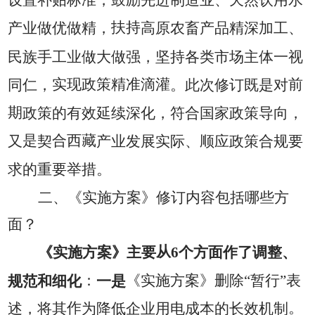
设置补贴标准，鼓励先进制造业、天然饮用水
扶持
产业做优做精，
高原农畜产品精深加工、
民族手工业做大做强，坚持各类市场主体一视
实现政策精准滴灌
前
同仁，
。此次修订既是对
期
政策的有效延续深化，符合国家政策导向，
是
合西藏
又
契
产业发展实际、顺应政策合规要
求的重要举措。
二、《实施方案》修订内容包括哪些方
面？
从
《实施方案》主要
6
个
方面作了调整、
规范和细化
：
一是
《实施方案》删除
“
暂行
”
表
作
。
述，将其
为降低企业用电成本的长效机制