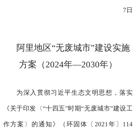
7
日
阿里地区
“
无废城市
”
建设实施
方案
（
2024
年
—
2030
年
）
为深入
贯彻习近平生态文明思想，落实
《
关于印发〈
“十四五”时期“无废城市”建设工
作方案〉的通知》
（
环固体〔
2021
年
〕
114