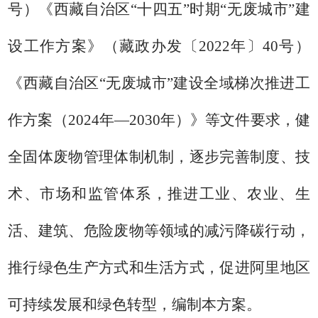
号）《
西藏自治区
“十四五”时期“无废城市”建
设工作方案
》（
藏政办发
〔
2022
年
〕
40
号）
《
西藏自治
区
“无废城市”建
设全域梯次推进工
作方案（
2024
年
—
2030
年）》等文件
要求，健
全固体废物管理
体制
机制，逐步完善制度、技
术、市场和监管体系，推进工业、农业、生
活、建筑
、
危险废物
等
领域
的减污降碳行动，
推行绿色生产方式和生活方式，促进
阿里地区
可持续发展和绿色转型，编制本方案。