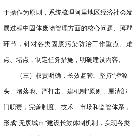
于操作
为原则，
系统梳理
阿里地区
经济社会发
展
过程中固体废物管理
方面的核心问题、薄弱
环节，针对各类固废污染防治工作
重点、难
点、堵点
，制定任务措施，明确建设
内容
。
（三）权责明确，长效监管。
坚持
“
控源
头、堵落地、严打击、建机制
”
原则
，厘清部
门职责，
完善
制度、技术、市场和监管
体系
，
形成
“
无废城市
”
建设长效
体制
机制
，
实现各类