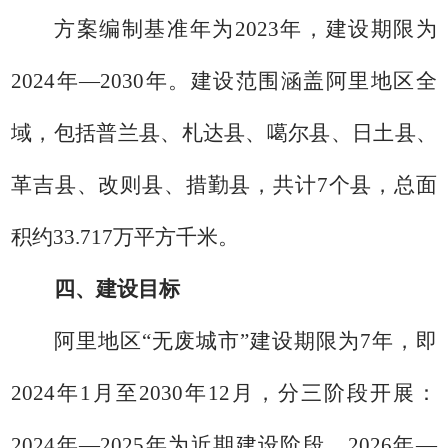
方案编制基准年为
2023
年
，
建设
期限为
2024
年
—
2030
年
。
建设
范围
涵盖阿里地区
全
域，包括
普兰县、札达县、噶尔县、日土县、
革吉县、改则县、措勤县，共计
7
个县，总面
积约
33.717
万平方千米。
四、建设目标
阿里地区
“无废城市”建设期
限为
7
年，即
2024
年
1
月至
2030
年
12
月，分三阶段开展：
2024
年
—
2025
年为近期建设阶段，
2026
年
—