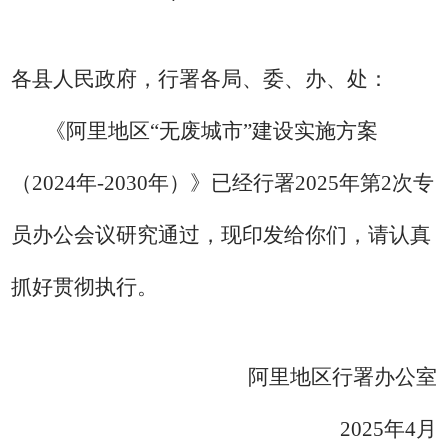
各县人民政府，行署各局、委、办、处：
《阿里地
区
“无废城市”建
设实施方案
（
2024
年
-
2030
年
）》已经行署
2025
年
第
2
次专
员办公会议研究通过
，现印发给你们，请认真
抓好贯彻
执行
。
阿里地区行署办公室
2025
年
4
月