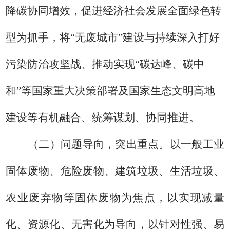
降碳协同增效
，
促进经济社会发展全面绿色转
型
为
抓手
，
将
“
无废城市
”
建设与
持续
深入打好
污染防治攻坚战、推动实现
“
碳达峰、碳中
和
”
等国家重大决策部署
及国家生态文明高地
建设等有机融合、
统筹谋划
、
协同推进
。
（二）问题导向，突出重点。
以
一般工业
固体废物、危险废物、建筑垃圾、生活垃圾、
农业
废弃物
等固体废物为焦点，
以实现
减量
化、资源化、无害化
为导向，
以
针对性强、易