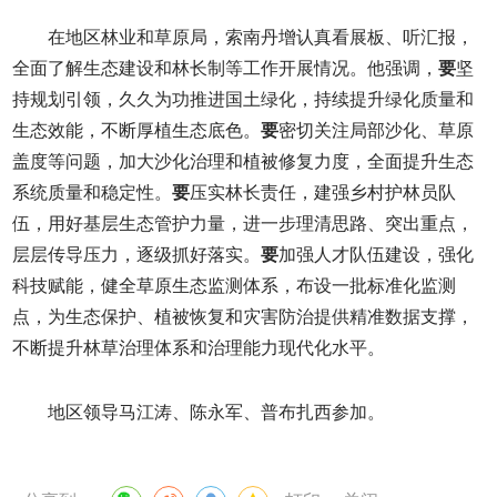
在地区林业和草原局，索南丹增认真看展板、听汇报，
全面了解生态建设和林长制等工作开展情况。他强调，
要
坚
持规划引领，久久为功推进国土绿化，持续提升绿化质量和
生态效能，不断厚植生态底色。
要
密切关注局部沙化、草原
盖度等问题，加大沙化治理和植被修复力度，全面提升生态
系统质量和稳定性。
要
压实林长责任，建强乡村护林员队
伍，用好基层生态管护力量，进一步理清思路、突出重点，
层层传导压力，逐级抓好落实。
要
加强人才队伍建设，强化
科技赋能，健全草原生态监测体系，布设一批标准化监测
点，为生态保护、植被恢复和灾害防治提供精准数据支撑，
不断提升林草治理体系和治理能力现代化水平。
地区领导马江涛、陈永军、普布扎西参加。