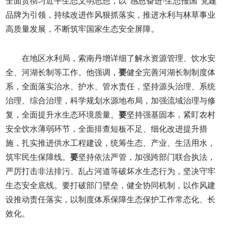
全面贯彻习近平生态文明思想，以“感恩奋进·生态报国”党建
品牌为引领，持续改进作风狠抓落实，推进水利与林草事业
高质量发展，不断筑牢国家生态安全屏障。
在地区水利局，索南丹增详细了解水资源管理、饮水安
全、河湖长制等工作。他强调，
要
健全完善河湖长制制度体
系，全面落实治水、护水、管水责任，坚持源头治理、系统
治理、综合治理，科学规划水源地布局，加强流域治理与修
复，全面提升水生态环境质量。
要
坚持强基固本，紧盯农村
安全饮水薄弱环节，全面排查短板不足、细化改进提升措
施，扎实推进供水工程建设，统筹生态、产业、生活用水，
筑牢民生保障线。
要
坚持依法严管，加强跨部门联合执法，
严厉打击非法排污、乱占河道等破坏水生态行为，坚决守牢
生态安全底线。要打破部门壁垒，健全协同机制，以作风建
设推动责任落实，以制度体系保障生态保护工作常态化、长
效化。