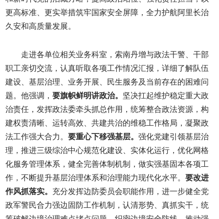
更高标准、更实举措筑牢国家安全屏障，全力护航阿里长治
久安和高质量发展。
走进各单位相关业务科室，索南丹增与政法干警、干部
职工亲切交流，认真听取各项工作情况汇报，详细了解队伍
建设、基层治理、业务开展、民生服务及当前存在的困难问
题。他强调，
要旗帜鲜明讲政治。
坚决扛起维护稳定重大政
治责任，发挥政法委牵头抓总作用，统筹整合政法资源，构
建权责清晰、运转高效、共建共治的维稳工作格局，凝聚政
法工作强大合力。
要重心下移强基层。
强化党建引领基层治
理，推进三级综治中心规范化建设、实体化运行，优化网格
化服务管理体系，健全完善体制机制，做实强基固本各项工
作，不断提升基层治理体系和治理能力现代化水平。
要改进
作风抓落实。
充分发挥边防委员会职能作用，进一步健全党
政军警民合力强边固防工作机制，认清形势、真抓实干，统
筹破解边境治理难点堵点问题，织密边境安全防线，推动强