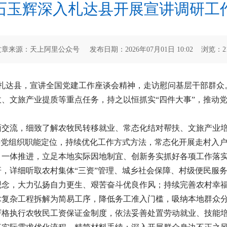
石玉辉深入札达县开展宣讲调研工
文章来源：天上阿里公众号 发布日期：2026年07月01日 10:02 浏览：
2
辉赴札达县，宣讲全国党建工作座谈会精神，走访慰问基层干部群
、文旅产业提质等重点任务，持之以恒抓实“四件大事”，推动
面交流，细致了解农牧民转移就业、常态化结对帮扶、文旅产业
层党组织职能定位，持续优化工作方式方法，常态化开展走村入
、一体推进，立足本地实际因地制宜、创新务实抓好各项工作落
，详细听取农村集体“三资”管理、城乡社会保障、村级便民服
念，大力弘扬自力更生、艰苦奋斗优良作风；持续完善农村幸福
术复杂工程拆解为简易工序，降低务工准入门槛，吸纳本地群众
严格执行农牧民工资保证金制度，依法妥善处置劳动就业、技能