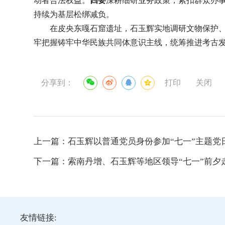
动者合法权益。
四要
深耕细研业务政策，紧扣群众办
持续为基层松绑减负。
在皮央东嘎石窟遗址，石玉辉实地调研文物保护
牢把握铸牢中华民族共同体意识主线，统筹推进考古
分享到：
打印
关闭
上一篇：
石玉辉以普通党员身份参加“七一”主题党
下一篇：
索南丹增、石玉辉等地区领导“七一”前夕
友情链接: