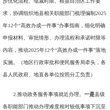
步优化流程
、
缩减时限。
根据自治区工作要
求，
协调组织地县相关职能部门梳理编制
2025
年
12
个
“高效办成一件事”办事指南，细化明确
申报材料、审批情形、办理流程和
承诺时限等
内容，推动
2025
年
12
个
“高效办成一件事”落
地
实施。
（地区行政审批和便民服务局牵头
，
各
县人民政府、地直各单位
按照分工负责）
2
.
推动政务服务事项就近办理。
一是
县级
各职能部门推动办理难度相对较低事项下沉至