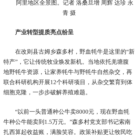
阿里地区全景图。记者 洛桑旦增 周辉 达珍 永
青 摄
产业转型提质亮点纷呈
在改则县古姆乡森多村，野血牦牛是这里的“新
特产”，它让传统牧业焕发新机。当地依托羌塘腹
地野牦牛资源，让家养牦牛与野牦牛自然杂交，再
联合科研机构开展12个科研项目，从杂交繁育到体
细胞克隆，一步步破解养殖难题。
“以前一头普通种公牛卖8000元，现在野血牦
牛种公牛能卖到1.5万元。”森多村党支部书记索南
扎西算起收益账，满脸笑容。政策补贴更让牧民吃