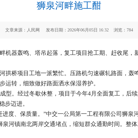
狮泉河畔施工酣
文章来源：人民网 发布日期：2026年06月05日 16:32 浏览：
784
畔机器轰鸣、塔吊起落，复工项目抢工期、赶收尾，
河拱桥项目工地一派繁忙。压路机匀速碾轧路面，轰
步运转，细致做好路面洒水保湿养护。
构成型。经过冬歇休整，项目于今年4月全面复工，后
段稳步迈进。
力赶进度、保质量。”中交一公局第一工程有限公司狮泉
后将打通狮泉河镇南北两岸交通堵点，缩短群众通勤时间。