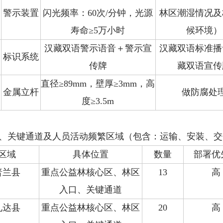
警示装置
闪光频率：60次/分钟，光源
林区潮湿情况及
寿命≥5万小时
候环境）
汉藏双语警示语音＋警示宣
汉藏双语标准播
标识系统
传牌
藏双语宣传
直径≥89mm，壁厚≥3mm，高
金属立杆
做防腐处
度≥3.5m
、关键通道及人员活动频繁区域（包含：运输、安装、交
区域
具体位置
数量
部署优
普兰县
重点公益林核心区、林区
13
高
入口、关键通道
札达县
重点公益林核心区、林区
20
高