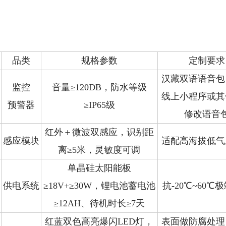
品类
规格参数
定制要求
汉藏双语语音包
监控
音量≥120DB，防水等级
线上小程序或其
预警器
≥IP65级
修改语音
红外＋微波双感应，识别距
感应模块
适配高海拔低气
离≥5米，灵敏度可调
单晶硅太阳能板
供电系统
≥18V+≥30W，锂电池蓄电池
抗-20℃~60℃
≥12AH、待机时长≥7天
红蓝双色高亮爆闪LED灯，
表面做防腐处理