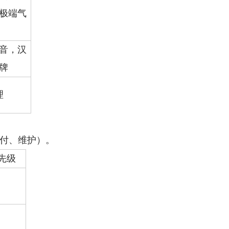
极端气
音，汉
牌
理
付、维护）。
先级