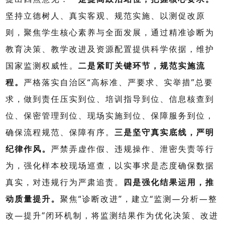
坚持立德树人、真实客观、规范实施、以测促改原
则，聚焦学生核心素养与全面发展，通过精准诊断为
教育决策、教学改进及资源配置提供科学依据，维护
国家监测权威性。
二是紧盯关键环节，规范实施流
程。
严格落实自治区“高标准、严要求、实举措”总要
求，做到责任压实到位、培训指导到位、信息核查到
位、保密管理到位、现场实施到位、保障服务到位，
确保流程规范、保障有序。
三是
坚守真实底线，严明
纪律作风
。
严禁弄虚作假、违规操作、泄密失责等行
为，强化样本校现场巡查，以实事求是态度确保数据
真实，对违规行为严肃追责。
四是
强化结果运用，推
动质量提升
。
聚焦“诊断改进”，建立“监测—分析—整
改—提升”闭环机制，将监测结果作为优化决策、改进