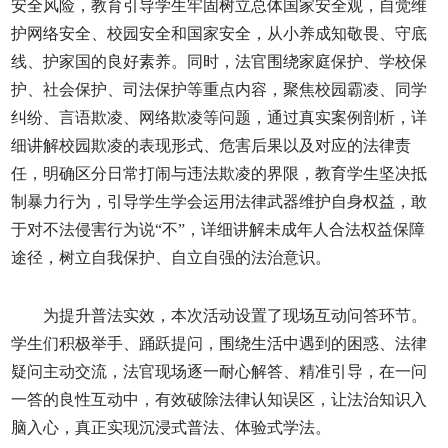
安全风险，教育引导学生牢固树立总体国家安全观，自觉维
护网络安全、校园安全和国家安全，从小养成知敬畏、守底
线、护家国的良好素养。同时，法官围绕家庭保护、学校保
护、社会保护、司法保护等重点内容，聚焦校园霸凌、同学
纠纷、言语欺凌、网络欺凌等问题，通过真实案例剖析，详
细讲解校园欺凌的表现形式、危害后果以及对应的法律责
任，明确区分日常打闹与违法欺凌的界限，教育学生坚决抵
制暴力行为，引导学生学会运用法律武器维护自身权益，敢
于对不法侵害行为说“不”，详细讲解未成年人合法权益保障
途径，树立自我保护、自立自强的法治意识。
为提升普法实效，本次活动设置了现场互动问答环节。
学生们积极举手、踊跃提问，围绕生活中遇到的困惑、法律
疑问主动交流，法官现场逐一耐心解答、精准引导，在一问
一答的良性互动中，有效破除法律认知误区，让法治知识入
脑入心，真正实现沉浸式普法、体验式学法。