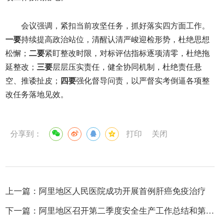
会议强调，紧扣当前攻坚任务，抓好落实四方面工作。
一要
持续提高政治站位，清醒认清严峻迎检形势，杜绝思想
松懈；
二要
紧盯整改时限，对标评估指标逐项清零，杜绝拖
延整改；
三要
层层压实责任，健全协同机制，杜绝责任悬
空、推诿扯皮；
四要
强化督导问责，以严督实考倒逼各项整
改任务落地见效。
分享到：
打印
关闭
上一篇：
阿里地区人民医院成功开展首例肝癌免疫治疗
下一篇：
阿里地区召开第二季度安全生产工作总结和第三季度工作部署会暨防汛抗旱调度会