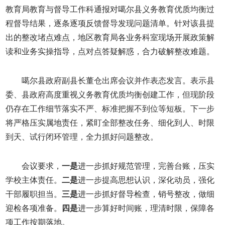
教育局教育与督导工作科通报对噶尔县义务教育优质均衡过
程督导结果，逐条逐项反馈督导发现问题清单。针对该县提
出的整改堵点难点，地区教育局各业务科室现场开展政策解
读和业务实操指导，点对点答疑解惑，合力破解整改难题。
噶尔县政府副县长董仓出席会议并作表态发言。表示县
委、县政府高度重视义务教育优质均衡创建工作，但现阶段
仍存在工作细节落实不严、标准把握不到位等短板。下一步
将严格压实属地责任，紧盯全部整改任务、细化到人、时限
到天、试行闭环管理，全力抓好问题整改。
会议要求，
一是
进一步抓好规范管理，完善台账，压实
学校主体责任。
二是
进一步提高思想认识，深化动员，强化
干部履职担当。
三是
进一步抓好督导检查，销号整改，做细
迎检各项准备。
四是
进一步算好时间账，理清时限，保障各
项工作按期落地。