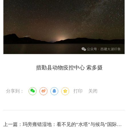
措勤县动物疫控中心 索多摄
分享到：
打印
关闭
上一篇：
玛旁雍错湿地：看不见的“水塔”与候鸟“国际机场”