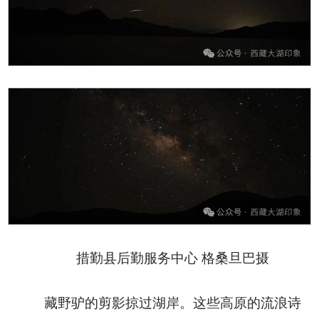
措勤县后勤服务中心 格桑旦巴摄
藏野驴的剪影掠过湖岸。这些高原的流浪诗