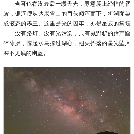
当暮色吞没最后一缕天光，寒意爬上经幡的褶
皱，银河便从达果雪山的肩头倾泻而下，将湖面染
成液态的墨玉。这里是光的囚牢，亦是星辰的祭坛
——没有路灯、没有光污染，只有藏野驴的蹄声踏
碎冰层，惊起水鸟掠过湖心，翅尖抖落的星光坠入
深不见底的幽蓝。