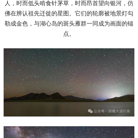
人，时而低头啃食针茅草，时而昂首望向银河，仿
佛在辨认祖先迁徙的星图。它们的轮廓被地景灯勾
勒成金色，与湖心岛的斑头雁群一同成为画面的锚
点。