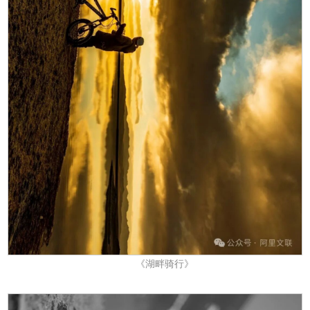
《湖畔骑行》