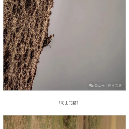
《高山兀鹫》