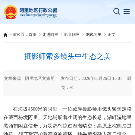
当前位置：
首页
走进阿里
影音阿里
图说阿里
正文
摄影师索多镜头中生态之美
文章来源：阿里地区文旅局 发布日期：2026年05月26日 16:01 浏
览：
91
在海拔4500米的阿里，一位藏族摄影师用镜头聚焦定格
在藏西秘境阿里。天地铺展着壮阔的生态长卷，湖畔湿地里
黑颈鹤闲庭信步，万羽鸥鸟掠过澄澈晴空；高原上棕熊踏过
沙砾，胡兀鹫守护着高原的循环；牦牛剪影融入落日熔金，