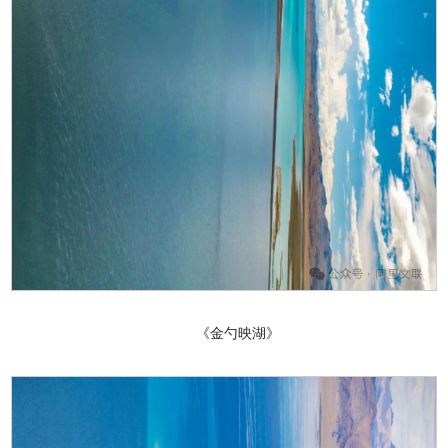
《金勺映湖》