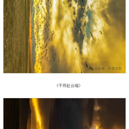
《千羽赴云端》