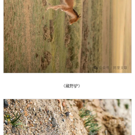
《藏野驴》