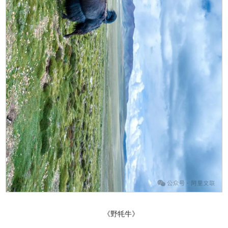
《野牦牛》