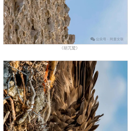
《胡兀鹫》