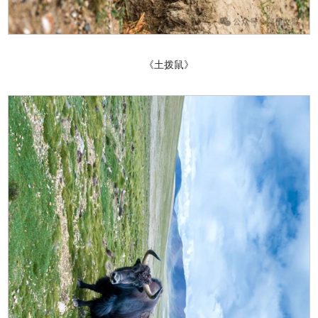
《土拨鼠》