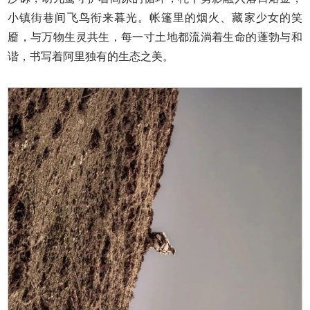
小镇街巷间飞鸟衔来暮光。帐篷里的烟火、藏家少女的笑
靥，与万物生灵共生，每一寸土地都流淌着生命的蓬勃与和
谐，书写着阿里独有的生态之美。