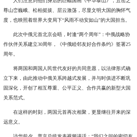
人们注意到他们身后的巨幅国画《中华泰山》，五岳之
尊山峦巍峨、松柏挺拔、层云激荡，尽显文明大国的胸怀气
度，也映照着世界大变局下“风雨不动安如山”的大国担当。
此次中俄元首北京会晤，时逢“两个周年”：中俄战略协
作伙伴关系建立30周年，《中俄睦邻友好合作条约》签署25
周年。
将两国和两国人民世代友好的共同意愿，以法律形式确
立下来，由此推动中俄关系跨越式发展，并与时俱进不断巩
固深化，开创了相互尊重、公平正义、合作共赢的新型大国
关系范式。
在这样的时刻，两国元首再次相聚，更显继往开来的深
远意义。
访华前夕，普京总统发表视频讲话：“我们之间的密切友