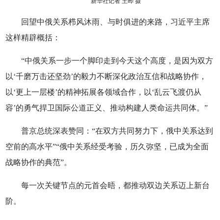
新华社记者 王晔 摄
回望中俄关系栉风沐雨、与时俱进的来路，习近平主席
这样精辟概括：
“中俄关系一步一个脚印走到今天这个高度，是因为双方
以‘千磨万击还坚劲’的毅力不断深化政治互信和战略协作，
以‘更上一层楼’的精神拓展各领域合作，以‘乱云飞渡仍从
容’的勇气捍卫国际公道正义、推动构建人类命运共同体。”
普京总统深表赞同：“在双方共同努力下，俄中关系达到
空前的高水平”“俄中关系经受考验，历久弥坚，已成为全面
战略协作的典范”。
每一次关键节点的元首会晤，都推动双边关系迈上新台
阶。