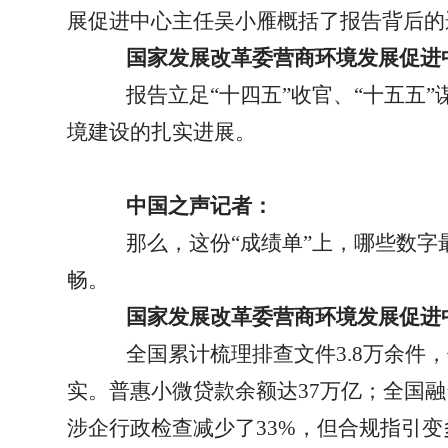
展促进中心主任吴小雁概括了报告背后的
国家发展改革委营商环境发展促进
报告立足
“
十四五
”
收官、
“
十五五
”
境建设的扎实进展。
中国之声记者：
那么，这份
“
成绩单
”
上，哪些数字
畅。
国家发展改革委营商环境发展促进
全国累计梳理排查文件
3.8
万余件，
实。普惠小微贷款余额达
37
万亿；全国融
涉企行政检查减少了
33%
，但合规指引变