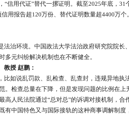
，
“
信用代证
”
替代一摞证明。截至
2025
年底，
31
项信用报告超
120
万份、替代证明数量超
4400
万个
是法治环境。中国政法大学法治政府研究院院长
时多元纠纷解决机制也在不断健全。
、教授
赵鹏：
，比如说乱罚款、乱检查、乱查封，违规异地执
范。检查总量在下降，但是发现问题的比例在上
最高人民法院通过
“
总对总
”
的诉调对接机制，合
既有中国特色又与国际接轨的这种商事调解制度