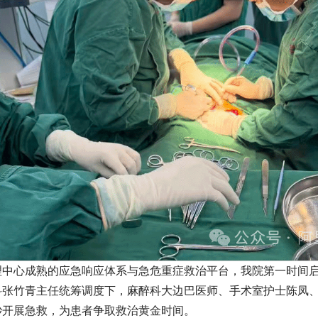
理中心成熟的应急响应体系与急危重症救治平台，我院第一时间
科张竹青主任统筹调度下，麻醉科大边巴医师、手术室护士陈凤
秒开展急救，为患者争取救治黄金时间。