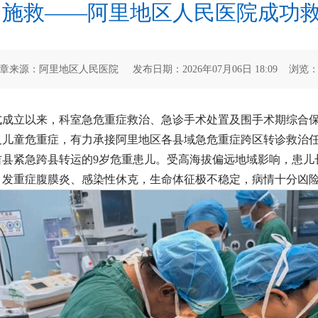
力施救——阿里地区人民医院成功
章来源：阿里地区人民医院 发布日期：2026年07月06日 18:09 浏览
式成立以来，科室急危重症救治、急诊手术处置及围手术期综合
及儿童危重症，有力承接阿里地区各县域急危重症跨区转诊救治
吉县紧急跨县转运的9岁危重患儿。受高海拔偏远地域影响，患
引发重症腹膜炎、感染性休克，生命体征极不稳定，病情十分凶