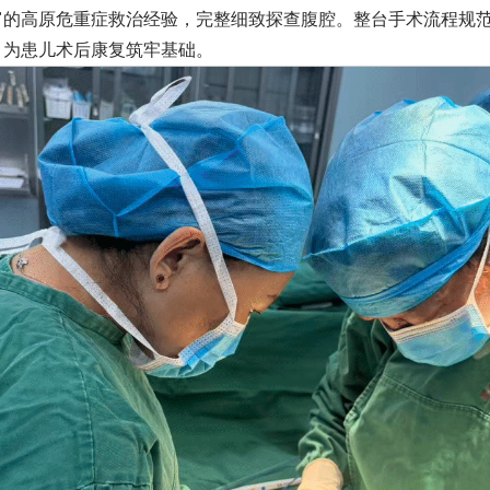
富的高原危重症救治经验，完整细致探查腹腔。整台手术流程规
，为患儿术后康复筑牢基础。