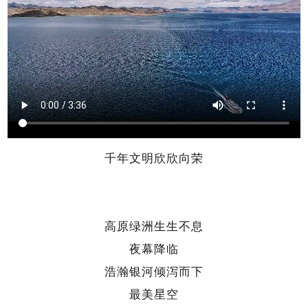
千年文明欣欣向荣
高原绿洲生生不息
夜幕降临
浩瀚银河倾泻而下
最美星空