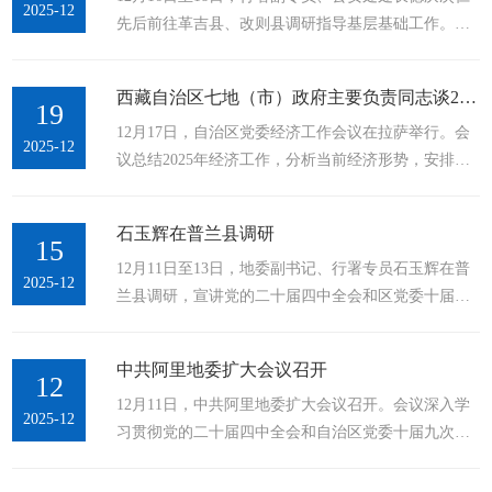
2025-12
先后前往革吉县、改则县调研指导基层基础工作。德
力、真抓实干，努力实现“十五五”开好局、起好步。
庆次仁同志先后深入革吉县亚热乡小学、改则县拉果
地委副书记、行署专员石玉辉主持并对做好2026年经
措矿区警务室、改则县麻米乡寺管会等基层相关单
济工作作出具体安排。12月25日，地委经济工作会议
西藏自治区七地（市）政府主要负责同志谈2025年经济工作部署
位，采取实地查看、询问了解等方式，详细了解了“护
19
召开。...
12月17日，自治区党委经济工作会议在拉萨举行。会
校安园”、矛盾纠纷调解、基层社会治理体系、社会面
2025-12
议总结2025年经济工作，分析当前经济形势，安排部
整体防控等工作开展情况，并紧密结合自身所学所悟
署明年经济工作。来自全区各地的与会人员纷纷表
所感，对党的二十届四中全会精神进行了全面、深
示，要抓好自治区党委经济工作会议精神学习贯彻落
刻、系统的阐释和宣讲、解读。德庆次仁同志强
石玉辉在普兰县调研
实，结合各地实际实事求是，因地制宜，精准发力，
15
调，...
12月11日至13日，地委副书记、行署专员石玉辉在普
以目标任务为导向，凝心聚力，克难奋进，确保明年
2025-12
兰县调研，宣讲党的二十届四中全会和区党委十届九
各项经济任务落地生根、开花结果，确保“十五五”开
次全会、地委扩大会议精神。强调，要深入学习贯彻
好局、起好步。蓝图已经绘就实干创造未来西藏七地
党的二十届四中全会和区党委十届九次全会精神，按
市市长专员结合当地发展实际亮出实干举措西藏七地
中共阿里地委扩大会议召开
照地委扩大会议要求，加强党组织建设、夯实基层基
12
市市长专员如何规划拉萨市委副书记 ...
12月11日，中共阿里地委扩大会议召开。会议深入学
础，为推动新时代阿里长治久安和高质量发展提供坚
2025-12
习贯彻党的二十届四中全会和自治区党委十届九次全
强组织保障。12月11日至13日，地委副书记、行署专
会精神，研究审议《中共阿里地区委员会关于制定“十
员石玉辉在普兰县调研，宣讲党的二十届四中全会和
五五”时期国民经济和社会发展规划的建议》，动员全
区党委十届九次全会、地委扩大会议精神。...