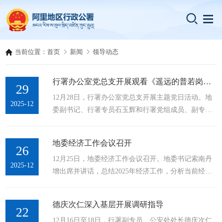
当前位置：
首页
新闻
领导动态
行署办公室党总支开展观看《遥远的普若岗日》主题党日活动
29
12月28日，行署办公室党总支开展主题党日活动。地
2025-12
委副书记、行署专员石玉辉和行署党组成员、副专员
普布扎西以普通党员的身份参加活动。活动观看了
《遥远的普若岗日》。该影片以西藏双湖县真实历史
地委经济工作会议召开
改编，生动展现了基层干部和群众在高海拔地区坚
26
12月25日，地委经济工作会议召开。地委书记索南丹
守、奉献与蜕变的故事。影片让每一名干部职工深刻
2025-12
增出席并讲话，总结2025年经济工作，分析当前经济
感受到高原上的生存困境、人性光辉和时代变迁，具
形势，安排部署明年经济工作。强调，要深入学习贯
有强烈的现实意义和情感冲击力，更是激励年轻干部
彻习近平总书记关于西藏工作的重要指示和新时代党
特别是党员干部要以身作则，深入基层，在实践中锻
德庆次仁深入基层开展调研指导
的治藏方略，贯彻落实中央经济工作会议和自治区党
22
炼成长，...
12月16日至18日，行署副专员、公安处处长德庆次仁
委经济工作会议精神，统一思想、坚定信心，凝心聚