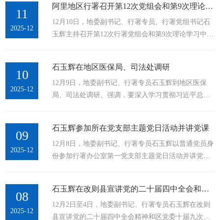
阿里地区行署召开第12次党组会和第9次理论学习中心组集体学习会
地区上下聚焦“四件大事”聚力“四个创建”，系统谋划
11
12月10日，地委副书记、行署专员、行署党组书记石
未来五年阿里发展的宏伟蓝图和行动纲领，进一步凝
2025-12
玉辉主持召开第12次行署党组会和第9次理论学习中心
心聚力、真抓实干，努力把阿里建设成为雪域高原
组集体学习会，传达学习习近平总书记近期重要讲
的“西部明珠”。地委书记索南丹增出席并讲话，地委
话、重要指示精神，听取行署党组班子及行署系统部
副书记、行署专员石玉辉主持会议，...
石玉辉在地区医保局、司法处调研
门党委（党组）党风廉政建设、意识形态工作情况汇
10
12月9日，地委副书记、行署专员石玉辉到地区医保
报，研究部署行署系统有关工作。12月10日，地委副
2025-12
局、司法处调研。强调，要深入学习贯彻习近平总书
书记、行署专员、行署党组书记石玉辉主持召开第12
记关于西藏工作的重要指示和新时代党的治藏方略，
次行署党组会和第9次理论学习中心组集体学习会，这
全面贯彻落实党的二十届四中全会和区党委十届九次
是会议现场。记者 扎西达瓦 摄会议指出，...
石玉辉参加所在党支部主题党日活动并讲党课
全会精神，按照地委部署要求，立足部门职责，强化
09
12月8日，地委副书记、行署专员石玉辉以普通党员身
责任担当，以实干争先推动阿里经济社会高质量发展
2025-12
份参加行署办公室第一党支部主题党日活动并讲党
再上新台阶。12月9日，地委副书记、行署专员石玉辉
课。强调，要深入学习贯彻习近平总书记关于新时代
到地区医保局、司法处调研。记者 彭琼 摄石玉辉先后
办公厅工作、关于西藏工作的重要指示和新时代党的
来到地区医保局、司法处，走进有关业务科室看望慰
石玉辉在改则县宣讲党的二十届四中全会和区党委十届九次全会精神
治藏方略，全面贯彻落实党的二十届四中全会精神和
08
问干部职工，...
12月2日至4日，地委副书记、行署专员石玉辉在改则
区党委十届九次全会精神，当好“坚强前哨”和“巩固后
2025-12
县宣讲党的二十届四中全会精神和区党委十届九次全
院”，为建设雪域高原的“西部明珠”贡献力量。12月8