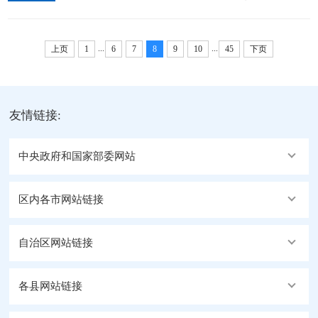
会精神，看望慰问基层干部群众并调研。强调，要深
日，地委副书记、行署专员石玉辉以普通党员身份参
入学习贯彻党的二十届四中全会精神和区党委十届九
加行署办公室第一党支部主题党日活动并讲党课。...
...
...
次全会精神，坚持以人民为中心的发展思想，做好冬
上页
1
6
7
8
9
10
45
下页
季低温冰雪灾害防范应对、困难群众兜底性民生保障
等各项工作，不断提升人民群众的获得感、幸福感和
安全感。12月2日至4日，地委副书记、行署专员石玉
友情链接:
辉在改则县宣讲党的二十届四中全会精神和区党委十
届九次全会精神，...
中央政府和国家部委网站
区内各市网站链接
自治区网站链接
各县网站链接