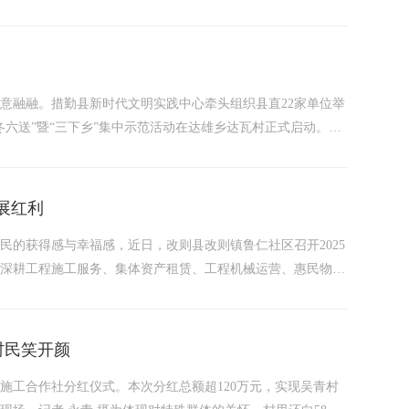
能。1月8日至9日，地委副书记、行署专员石玉辉深入札达县
城遗址等地，...
意融融。措勤县新时代文明实践中心牵头组织县直22家单位举
六送”暨“三下乡”集中示范活动在达雄乡达瓦村正式启动。活
把党和政府的关怀与温暖送进百姓心坎里，为冬日的乡村（社
发展红利
民的获得感与幸福感，近日，改则县改则镇鲁仁社区召开2025
，深耕工程施工服务、集体资产租赁、工程机械运营、惠民物资
4.54万元；盘活21间闲置房屋对外租赁，年租金收益稳定在
村民笑开颜
民施工合作社分红仪式。本次分红总额超120万元，实现吴青村