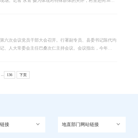
场。记者 永青 摄为体现对特殊群体的关怀，村里还向58名
放慰问金4.2万元。领取分红的村民笑容满面，纷纷表示：“跟着
会第六次会议党员干部大会召开。行署副专员、县委书记陈代均
书记、人大常委会主任巴桑次仁主持会议。会议指出，今年
推进中国式现代化札达实践的重要阶段召开的一次关键会议。这
...
136
下页
链接
地直部门网站链接