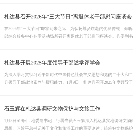
开帷幕。会议书面传达学习《习近平总书记在中央经济工作会议上的重要
札达县召开2026年“三大节日”离退休老干部慰问座谈会
在2026年“三大节日”即将到来之际，为弘扬尊贤敬老的优良传统，倾
部综合服务中心冬季活动场所召开离退休老干部慰问座谈会。县委副
县委老干部局全体工作人员参加会议。会上，陈延虎同志向老干部们通报
展、民生福祉、城乡建设、社会稳定等方面，详细阐述了县域发展取得的
札达县开展2025年度领导干部述学评学会
为深入学习贯彻习近平新时代中国特色社会主义思想和党的二十大和
升领导干部政治素养与履职能力。1月9日，札达县召开2025年度领
讲话，县处级领导干部（含一至四级调研员）、部分县直单位主要负责
志依次作现场述学，围绕理论武装、学用转化、履职实效等方面，...
石玉辉在札达县调研文物保护与文旅工作
1月8日至9日，地委副书记、行署专员石玉辉深入札达县实地调研文
思想、习近平总书记关于文化和旅游工作的重要论述，统筹好文物保