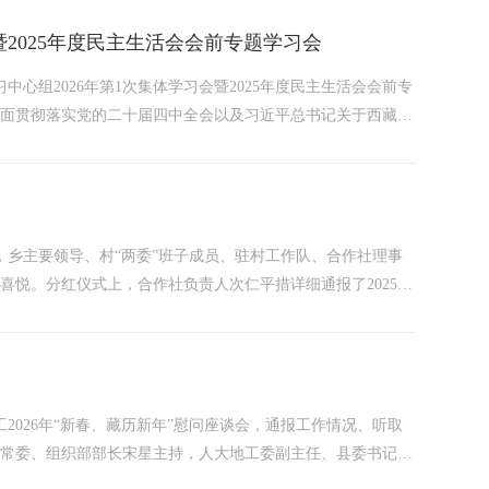
暨2025年度民主生活会会前专题学习会
心组2026年第1次集体学习会暨2025年度民主生活会会前专
全面贯彻落实党的二十届四中全会以及习近平总书记关于西藏工
中央政治局民主生活会上的重要讲话精神、关于巡视巡察工作的
行，乡主要领导、村“两委”班子成员、驻村工作队、合作社理事
喜悦。分红仪式上，合作社负责人次仁平措详细通报了2025年
分红计算到具体分配金额，均清晰呈现，毫无保留。这一公开透
2026年“新春、藏历新年”慰问座谈会，通报工作情况、听取
委常委、组织部部长宋星主持，人大地工委副主任、县委书记王
退休干部27余人参加座谈会。座谈会在温馨、热烈的氛围中拉