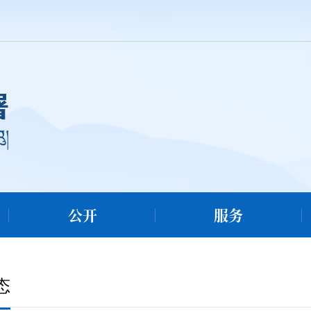
公开
服务
态