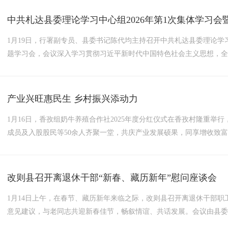
中共札达县委理论学习中心组2026年第1次集体学习会
1月19日，行署副专员、县委书记陈代均主持召开中共札达县委理论学习中
题学习会，会议深入学习贯彻习近平新时代中国特色社会主义思想，
作的重要指示和新时代党的治藏方略，贯彻落实习近平总书记在中共
重要论述，巩固深化深入贯彻中央八项规定精神学习教育成果，...
产业兴旺惠民生 乡村振兴添动力
1月16日，香孜组奶牛养殖合作社2025年度分红仪式在香孜村隆重举
成员及入股股民等50余人齐聚一堂，共庆产业发展硕果，同享增收致富
度收支明细、分红测算依据与分配方案。从收入来源到支出明细，从
明之举，充分保障股民知情权与监督权，赢得现场一致认可，...
改则县召开离退休干部“新春、藏历新年”慰问座谈会
1月14日上午，在春节、藏历新年来临之际，改则县召开离退休干部职工
意见建议，与老同志共迎新春佳节，畅叙情谊、共话发展。会议由县
伟出席并讲话，县政协副主席次仁拉巴、四大办等相关单位负责人及离