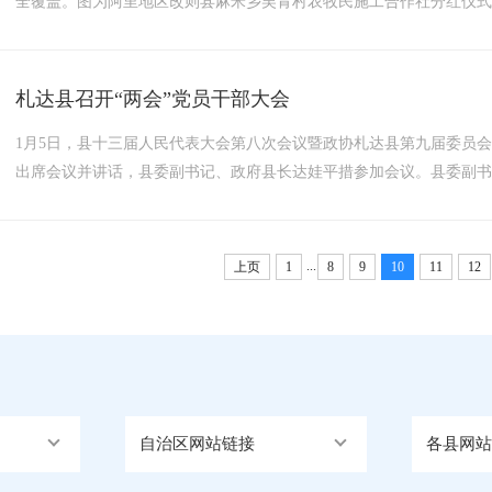
全覆盖。图为阿里地区改则县麻米乡吴青村农牧民施工合作社分红仪式现
残疾人、60岁以上老人及大学生发放慰问金2.9万元，向42名搬迁户发
村集体走，致富路子越走越宽，日子越来越有盼头！”据悉，...
札达县召开“两会”党员干部大会
1月5日，县十三届人民代表大会第八次会议暨政协札达县第九届委员
出席会议并讲话，县委副书记、政府县长达娃平措参加会议。县委副
的“两会”是在全县上下深入学习贯彻党的二十届四中全会精神、奋力
是全县人民政治生活中的一件大事，对于凝聚各方智慧和力量，...
...
上页
1
8
9
10
11
12
自治区网站链接
各县网站