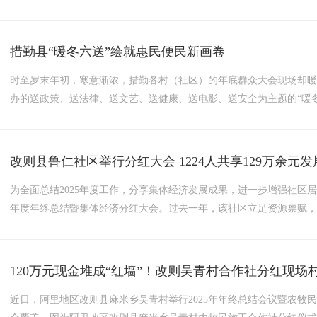
护传承、高水平推动文旅深度融合，不断激发经济社会高质量发展新动
实地调研文物保护与文旅融合发展工作。记者 旦真次旦 摄在古格王朝都
措勤县“暖冬六送”绘就惠民便民新画卷
时至岁末年初，寒意渐浓，措勤各村（社区）的年底群众大会现场却暖
办的送政策、送法律、送文艺、送健康、送电影、送安全为主题的“暖冬
动将传统的“年底群众大会”融合为汇聚多项便民服务的“暖冬集市”，
区）增添了浓浓温情。暖冬送暖 情满措勤党恩暖心，...
改则县鲁仁社区举行分红大会 1224人共享129万余元
为全面总结2025年度工作，分享集体经济发展成果，进一步增强社区居
年度年终总结暨集体经济分红大会。过去一年，该社区立足资源禀赋
采购等核心产业，成功承接乡村道路维修、水坝加固等4项工程，创收12
70.98万元以上；2台集体工程机械完成1个月作业，收益8.84万元；...
120万元现金堆成“红墙”！改则吴青村合作社分红现场
近日，阿里地区改则县麻米乡吴青村举行2025年年终总结会议暨农牧