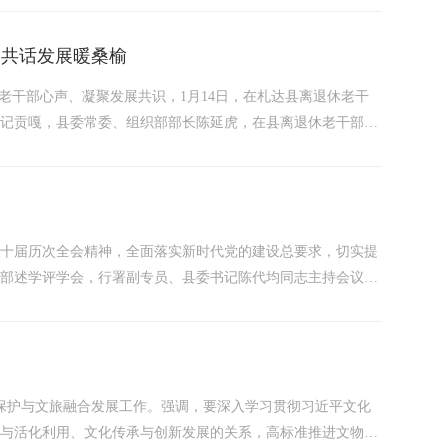
讲话精神》...
 共话发展暖桑榆
听老干部心声、凝聚发展共识，1月14日，在札达县离退休老干
书记贡嘎，县委常委、组织部部长陈延虎，在县离退休老干部及
了札达县2025年度经济社会发展情况，从经济产值、产业发
成效，...
二十届历次全会精神，全面落实新时代党的建设总要求，切实提
导干部述学评学会，行署副专员、县委书记陈代均同志主持会议并
人参加会议。会上，陈延虎、史小亚、伦珠、罗布扎西4名同
物保护与文旅融合发展工作。强调，要深入学习贯彻习近平文化
护与活化利用、文化传承与创新发展的关系，高标准推进文物保