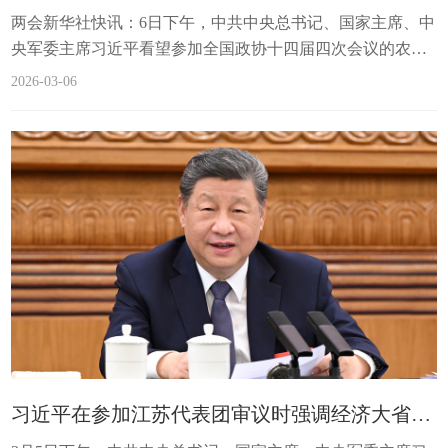
两会新华社快讯：6日下午，中共中央总书记、国家主席、中
央军委主席习近平看望参加全国政协十四届四次会议的农工
党、九三学社、医药卫生界、社会福利和社会保障界委员，
2026-03-06
并参加联组会，听取意见和建议。（文字记者：林晖、...
习近平在参加江苏代表团审议时强调经济大省要在研究新情况解决新问题上下功夫出经验