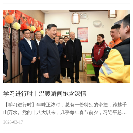
青少年群体复信、回赠新春贺卡，为中美关系发展和两国人
民友好事业凝聚共识、...
学习进行时丨温暖瞬间饱含深情
【学习进行时】年味正浓时，总有一份特别的牵挂，跨越千
山万水。党的十八大以来，几乎每年春节前夕，习近平总书
记都会深入基层，察实情、拉家常、问冷暖、送祝福。步履
2026-02-17
所至，饱含深情，留下一个个温暖瞬间。“像勤劳的小蜜