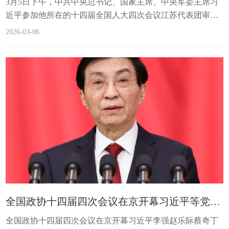
3月5日下午，中共中央总书记、国家主席、中央军委主席习
近平参加他所在的十四届全国人大四次会议江苏代表团审
议。新华社记者 谢环驰 摄3月5日下午，中共中央总书记、国
2026-03-06
家主席、中央军委主席习近平参加他所在的十四届全国人大
四次会议江苏代表团审议。...
全国政协十四届四次会议在京开幕习近平等党和国家领导人到会祝贺
全国政协十四届四次会议在京开幕习近平李强赵乐际蔡奇丁