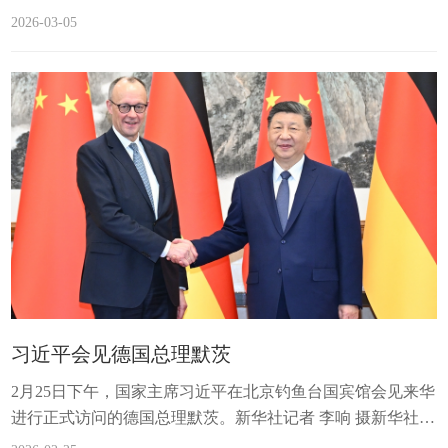
告 赵乐际主持大会审查“十五五”规划纲要草案听取关于生态
2026-03-05
环境法典草案、关于民族团结进步促进法草案、...
习近平会见德国总理默茨
2月25日下午，国家主席习近平在北京钓鱼台国宾馆会见来华
进行正式访问的德国总理默茨。新华社记者 李响 摄新华社北
京2月25日电（记者董雪）2月25日下午，国家主席习近平在