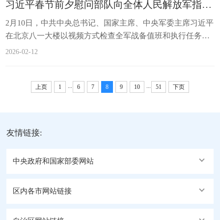
习近平春节前夕慰问部队向全体人民解放军指战员武警部队官兵军队文职人员预备役人员和民兵致以新春祝福
2月10日，中共中央总书记、国家主席、中央军委主席习近平
在北京八一大楼以视频方式检查全军战备值班和执行任务情
况，亲切慰问有关部队，代表党中央和中央军委，向全体人
2026-02-12
民解放军指战员、武警部队官兵、军队文职人员、...
...
...
上页
1
6
7
8
9
10
51
下页
友情链接:
中央政府和国家部委网站
区内各市网站链接