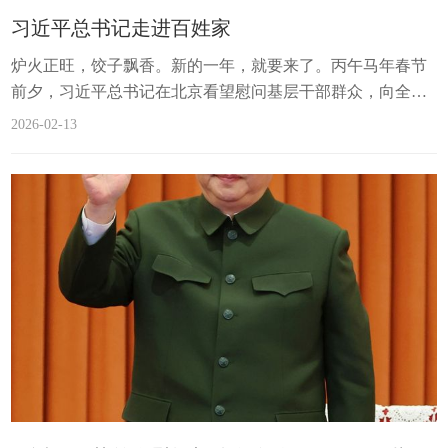
习近平总书记走进百姓家
炉火正旺，饺子飘香。新的一年，就要来了。丙午马年春节
前夕，习近平总书记在北京看望慰问基层干部群众，向全国
各族人民致以美好的新春祝福。“大国之大，也有大国之重。
2026-02-13
千头万绪的事，说到底是千家万户的事。”新时代以来，...