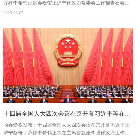
薛祥李希韩正到会祝贺王沪宁作政协常委会工作报告石泰峰
主持何报翔作提案工作情况报告3月4日下午，中国人民政治
2026-03-05
协商会议第十四届全国委员会第四次会议在北京人民大会堂
开幕。...
十四届全国人大四次会议在京开幕习近平等在主席台就座
两会受权发布丨十四届全国人大四次会议在京开幕习近平王
沪宁蔡奇丁薛祥李希韩正等在主席台就座李强作政府工作报