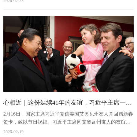
2026-02-25
北京钓鱼台国宾馆会见来华进行正式访问的德国总理默
茨。...
心相近｜这份延续41年的友谊，习近平主席一直珍视
2月16日，国家主席习近平复信美国艾奥瓦州友人并回赠新春
贺卡，致以节日祝福。习近平主席同艾奥瓦州友人的友谊已
延续41年。近年来，习近平主席多次向艾奥瓦州友人和访华
2026-02-19