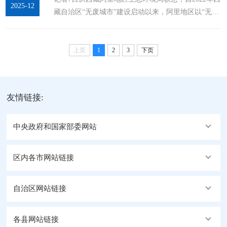
2025-12
藏自治区“无废城市”建设启动以来，阿里地区以“无废
析当前面临的形势与挑战，研究谋划“十五五”工作思
细胞”培育为抓手，通过顶层设计、动员申报、评估验
路，安排部署2026年重点任务。阿里地区生态环境局
收等举措，推进“无废城市”建设取得阶段性成效，为
党组副书记、局长李小兵作工作报告。...
美丽阿里注入绿色动能。阿里地区位于西藏自治区西
上页
1
2
3
下页
部，与尼泊尔、印度相邻，平均海拔4500米，被称
为“世界屋脊之屋脊”，是西藏自治区人口最少的地级
行政区，也是世界上人口密度最小的地区之一。该地
友情链接:
区生态环境独特且脆弱，曾面临风沙频发等问题，...
中央政府和国家部委网站
区内各市网站链接
自治区网站链接
各县网站链接