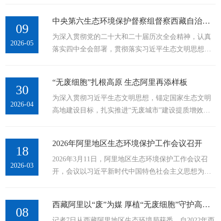
读、建设书香社会的重要论述精神，传达学习中央第
物转运处置、安全防护措施落实、交办问题核查及整
六生态环境保护督察组督察西藏自治区动员会精神，
改进度等情况，现场研究解决难点堵点问题。...
中央第六生态环境保护督察组督察西藏自治区动员会在拉萨召开
研究部署贯彻落实工作。会议指出，习近平总书记的
09
为深入贯彻党的二十大和二十届历次全会精神，认真
重要论述，深刻阐明了读书学习的重大意义、丰富内
2026-05
落实四中全会部署，贯彻落实习近平生态文明思想和
涵和实践要求，是习近平文化思想的重要延伸和具体
习近平总书记重要指示批示精神，经党中央、国务院
体现。全地区各级各部门要深刻认识全民阅读对于锤
批准，根据二十届中央生态环境保护督察工作领导小
炼党性、提升素养、推动工作的重要意义，...
“无废细胞”扎根高原 生态阿里再添样板
组会议精神，中央第六生态环境保护督察组近日进驻
30
为深入贯彻习近平生态文明思想，锚定国家生态文明
西藏自治区开展生态环境保护督察。5月9日，督察进
2026-04
高地建设目标，扎实推进“无废城市”建设提质增效，
驻动员会在拉萨召开，督察组组长叶冬松、副组长郭
阿里地区以“无废细胞”培育为抓手，筑牢高原生态安
芳分别就做好督察工作作了讲话，西藏自治区党委书
全屏障，推动绿色发展理念在“世界屋脊之屋脊”落地
记王君正进行了进驻动员。叶冬松指出，...
2026年阿里地区生态环境保护工作会议召开
生根。2026年以来，组织各县各相关部门提交“无废细
18
2026年3月11日，阿里地区生态环境保护工作会议召
胞”建设资料41份，成功建设31家，其中，西藏阿里拉
2026-03
开，会议以习近平新时代中国特色社会主义思想为指
果资源有限责任公司“无废工厂”与冈仁波齐“无废山
导，深入贯彻党的二十大和二十届历次全会及自治区
峰”脱颖而出，建设工作成效显著、特色鲜明，立足阿
党委、地委经济工作会议精神，全面落实全国、全区
里高原生态禀赋和产业特点，...
西藏阿里以“废”为媒 厚植“无废细胞”守护高原生态
生态环境保护工作会议部署要求，系统总结2025年
08
记者7日从西藏阿里地区生态环境局获悉，自2022年西
及“十四五”时期地区生态环境保护工作成效，深入分