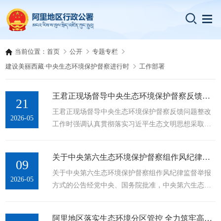
当前位置：
首页
公开
专题专栏
建设美丽西藏·中央生态环境保护督察进行时
工作部署
王君正现场督导中央生态环境保护督察反馈问题整改工作
21
王君正现场督导中央生态环境保护督察反馈问题整改
2026-05
工作时强调认真贯彻落实习近平生态文明思想采取坚
决措施 做到立行立改不折不扣推动问题全面彻底整改
中央第六生态环境保护督察组反馈有关问题后，5月20
关于中央第六生态环境保护督察组作风纪律监督举报方式的公告
日上午，自治区党委书记王君正立即赶到问题发生
09
关于中央第六生态环境保护督察组作风纪律监督举报
地，现场督查督导中央生态环境保护督察反馈问题整
2026-05
方式的公告经党中央、国务院批准，中央第六生态环
改工作。他强调，要认真贯彻落实习近平生态文明思
境保护督察组于2026年5月9日至6月9日进驻西藏自治
想、习近平总书记关于西藏工作的重要指示和新时代
区开展督察进驻。现将《中央生态环境保护督察纪律
党的治藏方略，坚持以人民为中心的发展思想，...
阿里地区落实生态环境分区管控 全力筑牢高原生态安全屏障