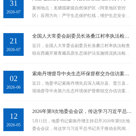
规定》公开，欢迎对中央生态环境保护督察组及其成
31
案例地点：羌塘国家级自然保护区（阿里地区管控
员进行监督。如发现督察组及其成员存在违反《中央
2026-07
区）应用方向：严守生态保护红线，维护生态安全格
生态环境保护督察纪律规定》的情形，可向中央纪委
局一、案例概况羌塘国家级自然保护区位于青藏高原
国家监委驻生态环境部纪检监察组和生态环境部机关
腹地、西藏自治区北部，昆仑山、可可西里以南，冈
纪委反映。信箱地址为：北京市东城区东长安街12号
全国人大常委会副委员长洛桑江村率执法检查组在西藏开展青藏高原生态保护法实施情况执法检查
底斯山和念青唐古拉山以北，平均海拔5000米以上，
21
...
近日，全国人大常委会副委员长洛桑江村率执法检查
属高寒干旱脆弱生态区，总面积29.8万平方公里，覆
2026-07
组在西藏开展青藏高原生态保护法实施情况执法检
盖阿里地区的改则县、日土县和革吉县。保护区内分
查，自治区党委书记王君正在拉萨与洛桑江村一行座
布有国家一级重点保护野生动物藏野驴、野牦牛、藏
谈。近日，全国人大常委会副委员长洛桑江村率执法
羚羊、雪豹、黑颈鹤等13种、国家二级重点保护野生
索南丹增督导中央生态环保督察交办信访案件整改工作
检查组在西藏开展青藏高原生态保护法实施情况执法
02
动物藏狐、...
近日，地委书记索南丹增先后深入噶尔县、普兰县，
检查，自治区党委书记王君正在拉萨与洛桑江村一行
2026-06
现场督导中央第六生态环境保护督察组交办信访案件
座谈。记者 李洲 摄洛桑江村充分肯定了西藏经济社会
整改工作。他强调，要深入贯彻落实习近平生态文明
发展取得的成绩。他说，十届自治区党委深入贯彻落
思想，坚决扛牢生态环境保护政治责任，以最坚决的
实习近平总书记关于西藏工作的重要指示和新时代党
2026年第9次地委会会议，传达学习习近平总书记关于推动全民阅读、建设书香社会的重要论述精神，传达学习中央第六生态环境保护督察组督察西藏自治区动员会精神
态度、最严格的标准、最有力的举措，抓细抓实问题
12
的治藏方略，...
5月11日，地委书记索南丹增主持召开2026年第9次地
整改，用实实在在的工作成效回应群众关切。在噶尔
2026-05
委会会议，传达学习习近平总书记关于推动全民阅
县医疗废物集中处置中心，索南丹增详细了解医疗废