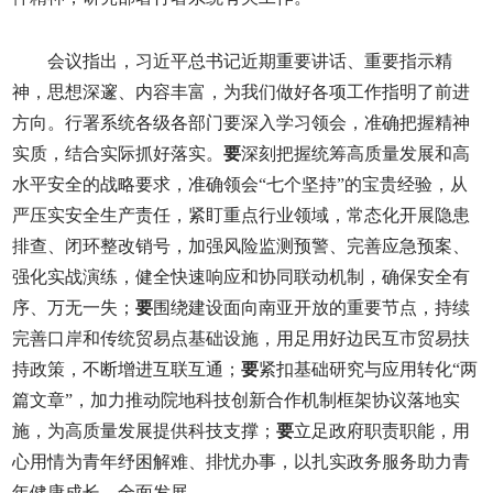
会议指出，习近平总书记近期重要讲话、重要指示精
神，思想深邃、内容丰富，为我们做好各项工作指明了前进
方向。行署系统各级各部门要深入学习领会，准确把握精神
实质，结合实际抓好落实。
要
深刻把握统筹高质量发展和高
水平安全的战略要求，准确领会“七个坚持”的宝贵经验，从
严压实安全生产责任，紧盯重点行业领域，常态化开展隐患
排查、闭环整改销号，加强风险监测预警、完善应急预案、
强化实战演练，健全快速响应和协同联动机制，确保安全有
序、万无一失；
要
围绕建设面向南亚开放的重要节点，持续
完善口岸和传统贸易点基础设施，用足用好边民互市贸易扶
持政策，不断增进互联互通；
要
紧扣基础研究与应用转化“两
篇文章”，加力推动院地科技创新合作机制框架协议落地实
施，为高质量发展提供科技支撑；
要
立足政府职责职能，用
心用情为青年纾困解难、排忧办事，以扎实政务服务助力青
年健康成长、全面发展。