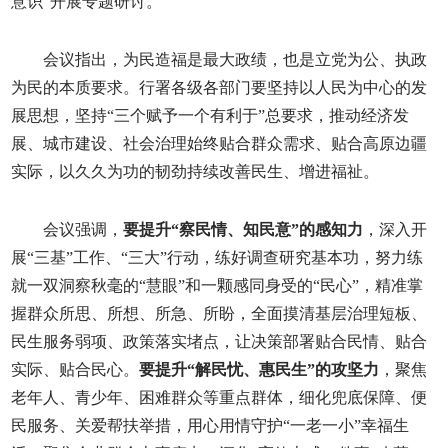
意识”开展专题研讨。
会议指出，为民造福是最大政绩，也是立党为公、执政
为民的本质要求。行署各级各部门要坚持以人民为中心的发
展思想，坚持“三个赋予一个有利于”总要求，推动经济发
展、城市建设、社会治理始终贴合群众需求、贴合高原边疆
实际，以久久为功的韧劲持续改善民生、增进福祉。
会议强调，
要提升“察民情、知民意”的感知力
，深入开
展“三基”工作、“三大”行动，练好调查研究基本功，努力练
就一双洞察秋毫的“慧眼”和一颗感同身受的“民心”，精准掌
握群众所思、所想、所急、所盼，全面摸清基层治理短板、
民生服务弱项、政策落实堵点，让决策部署贴合民情、贴合
实际、贴合民心。
要提升“解民忧、惠民生”的攻坚力
，聚焦
老年人、青少年、困难群众等重点群体，细化兜底保障、便
民服务、关爱帮扶举措，用心用情守护“一老一小”幸福生