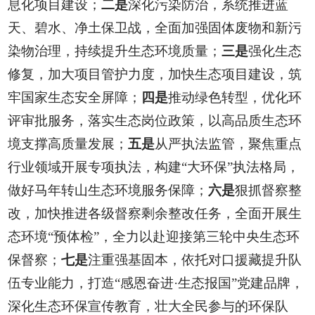
息化项目建设；
二是
深化污染防治，系统推进蓝
天、碧水、净土保卫战，全面加强固体废物和新污
染物治理，持续提升生态环境质量；
三是
强化生态
修复，加大项目管护力度，加快生态项目建设，筑
牢国家生态安全屏障；
四是
推动绿色转型，优化环
评审批服务，落实生态岗位政策，以高品质生态环
境支撑高质量发展；
五是
从严执法监管，聚焦重点
行业领域开展专项执法，构建“大环保”执法格局，
做好马年转山生态环境服务保障；
六是
狠抓督察整
改，加快推进各级督察剩余整改任务，全面开展生
态环境“预体检”，全力以赴迎接第三轮中央生态环
保督察；
七是
注重强基固本，依托对口援藏提升队
伍专业能力，打造“感恩奋进·生态报国”党建品牌，
深化生态环保宣传教育，壮大全民参与的环保队