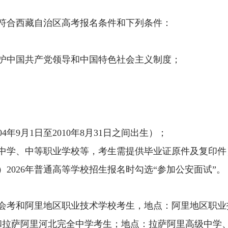
符合西藏自治区高考报名条件和下列条件：
护中国共产党领导和中国特色社会主义制度；
04
年
9
月
1
日至
2010
年
8
月
31
日之间出生）；
中学、中等职业学校等，考生需提供毕业证原件及复印件
）
2026
年普通高等学校招生报名时勾选
“
参加公安面试
”
。
会考和
阿里地区职业技术学校
考生，
地点：阿里地区职业
和
拉萨阿里河北完全中学
考生；地点
：拉萨阿里
高级
中学