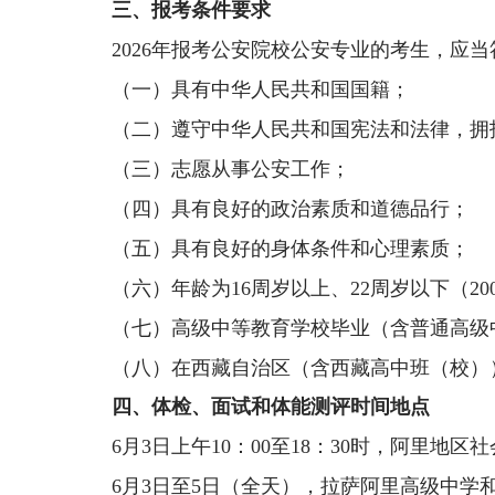
三、
报考条件要求
2
026
年报考公安院校公安专业的考生，应当
（一）具有中华人民共和国国籍；
（二）遵守中华人民共和国宪法和法律，拥
（三）志愿从事公安工作；
（四）具有良好的政治素质和道德品行；
（五）具有良好的身体条件和心理素质；
（六）年龄为
16
周岁以上、
22
周岁以下（
20
（七）高级中等教育学校毕业（含普通高级
（八）在西藏自治区（含西藏高中班（校）
四、体检、面试和体能测评时间地点
6
月
3
日上午
10
：
00
至
18
：
30
时
，阿里地区社
6
月
3
日至
5
日（全天）
，
拉萨阿里
高级
中学