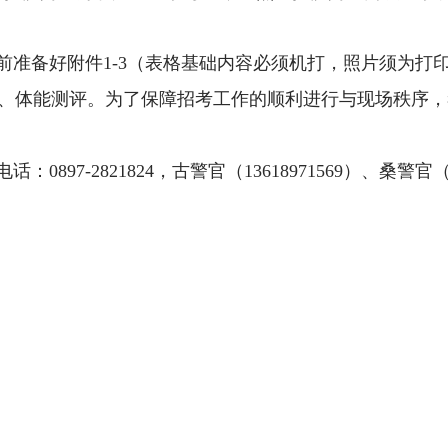
前准备好附件
1-3
（表格基础内容必须机打，照片须为打
、体能测评。为了保障招考工作的顺利进行与现场秩序，
电话
：
089
7
-2821824
，
古
警官
（
13618971569
）、
桑警官