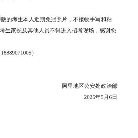
印版的考生本人近期免冠照片，不接收手写和粘
考生家长及其他人员不得进入招考现场，感谢您
（
18889071005
）
阿里地区公安处政治
部
202
6
年
5
月
6
日