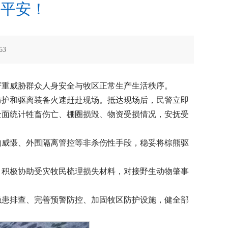
保平安！
63
严重威胁群众人身安全与牧区正常生产生活秩序。
防护和驱离装备火速赶赴现场。抵达现场后，民警立即
全面统计牲畜伤亡、棚圈损毁、物资受损情况，安抚受
响威慑、外围隔离管控等非杀伤性手段，稳妥将棕熊驱
；积极协助受灾牧民梳理损失材料，对接野生动物肇事
隐患排查、完善预警防控、加固牧区防护设施，健全部
。