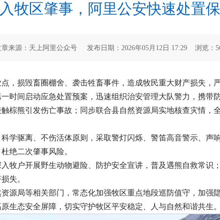
入牧区肇事，阿里公安快速处置
文章来源：天上阿里公众号 发布日期：2026年05月12日 17:29 浏览：
5
业点，损毁畜圈棚舍、袭击牲畜事件，造成牧民重大财产损失，
第一时间启动应急处置预案，迅速组织治安管理大队警力，携带
接触棕熊引发伤亡事故；同步联合县自然资源局实地核查灾情，
、科学驱离、不伤活体原则，采取警灯闪烁、警笛高音警示、声
，杜绝二次肇事风险。
深入牧户开展野生动物避险、防护安全宣讲，普及遇熊自救常识
济损失。
然资源局等相关部门，常态化加强牧区重点地段巡防值守，加强
高原生态安全屏障，切实守护牧区平安稳定、人与自然和谐共生