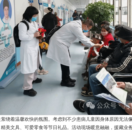
处萦绕着温馨欢快的氛围。考虑到不少患病儿童因身体原因无法
、精美文具、可爱零食等节日礼品。活动现场暖意融融，援藏业