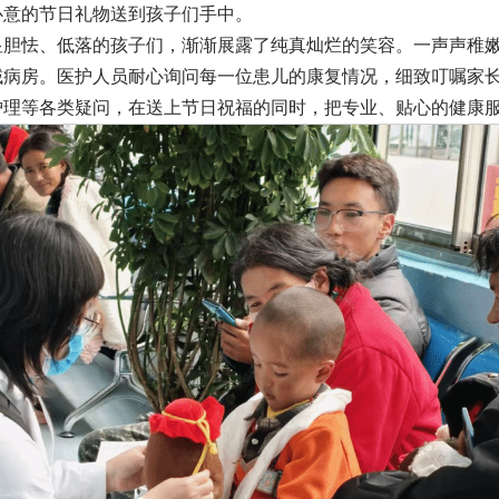
心意的节日礼物送到孩子们手中。
胆怯、低落的孩子们，渐渐展露了纯真灿烂的笑容。一声声稚嫩的
域病房。医护人员耐心询问每一位患儿的康复情况，细致叮嘱家
护理等各类疑问，在送上节日祝福的同时，把专业、贴心的健康