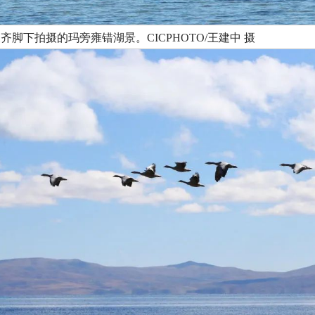
波齐脚下拍摄的玛旁雍错湖景。CICPHOTO/王建中 摄