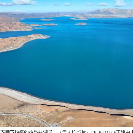
波齐脚下拍摄的拉昂错湖景。（无人机照片）CICPHOTO/王建中 