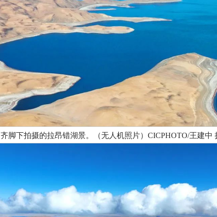
波齐脚下拍摄的拉昂错湖景。（无人机照片）CICPHOTO/王建中 