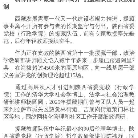
制
西藏发展需要一代又一代建设者竭力推进，援藏
事业离不开所有参与者的长期坚守与付出。陕西省委
党校（行政学院）的援藏队伍，前有专家教授率先垂
范，后有年轻教师接续奋斗。
作为正在支教的陕西省第十一批援藏干部，政治
学教研部讲师顾文恺入藏半年多来，步履已踏遍阿里7
县，在海拔超过4500米的高原地区，向一线基层干部
义务宣讲党的创新理论超过15场。
通过高层次人才引进到陕西省委党校（行政学
院）工作的清华大学社会学博士、法学与社会治理教
研部讲师杨圆圆，2025年援藏期间曾与团队人员一起
来到拉萨市城关区慈觉林街道、吉崩岗街道策门林社
区等地，围绕网格化管理和社区工作开展细致调研。
援藏教师队伍中年纪最小的90后伦理学博士、陕
西省委党校（行政学院）哲学教研部讲师陈祎舒，同