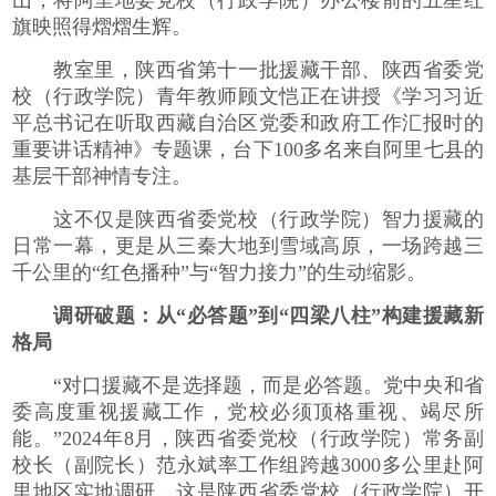
山，将阿里地委党校（行政学院）办公楼前的五星红
旗映照得熠熠生辉。
教室里，陕西省第十一批援藏干部、陕西省委党
校（行政学院）青年教师顾文恺正在讲授《学习习近
平总书记在听取西藏自治区党委和政府工作汇报时的
重要讲话精神》专题课，台下100多名来自阿里七县的
基层干部神情专注。
这不仅是陕西省委党校（行政学院）智力援藏的
日常一幕，更是从三秦大地到雪域高原，一场跨越三
千公里的“红色播种”与“智力接力”的生动缩影。
调研破题：从“必答题”到“四梁八柱”构建援藏新
格局
“对口援藏不是选择题，而是必答题。党中央和省
委高度重视援藏工作，党校必须顶格重视、竭尽所
能。”2024年8月，陕西省委党校（行政学院）常务副
校长（副院长）范永斌率工作组跨越3000多公里赴阿
里地区实地调研，这是陕西省委党校（行政学院）开