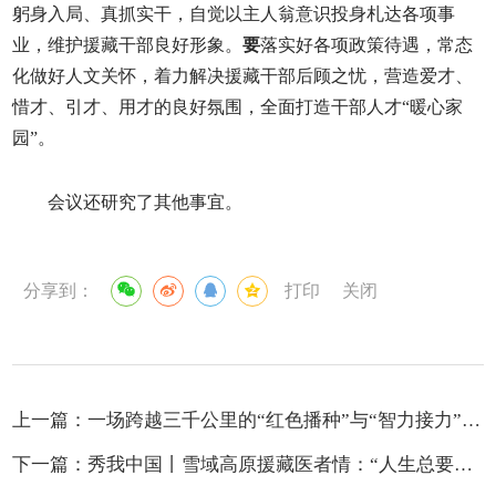
躬身入局、真抓实干，自觉以主人翁意识投身札达各项事
业，维护援藏干部良好形象。
要
落实好各项政策待遇，常态
化做好人文关怀，着力解决援藏干部后顾之忧，营造爱才、
惜才、引才、用才的良好氛围，全面打造干部人才“暖心家
园”。
会议还研究了其他事宜。
分享到：
打印
关闭
上一篇：
一场跨越三千公里的“红色播种”与“智力接力” ——陕西省委党校（行政学院）全链条智力援藏工作纪实
下一篇：
秀我中国丨雪域高原援藏医者情：“人生总要做点有意义的事”