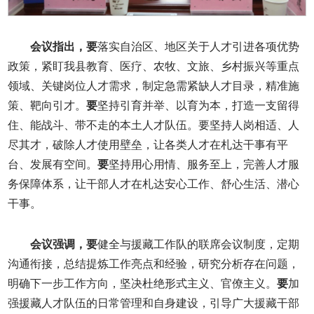
会议指出，
要
落实自治区、地区关于人才引进各项优势
政策，紧盯我县教育、医疗、农牧、文旅、乡村振兴等重点
领域、关键岗位人才需求，制定急需紧缺人才目录，精准施
策、靶向引才。
要
坚持引育并举、以育为本，打造一支留得
住、能战斗、带不走的本土人才队伍。要坚持人岗相适、人
尽其才，破除人才使用壁垒，让各类人才在札达干事有平
台、发展有空间。
要
坚持用心用情、服务至上，完善人才服
务保障体系，让干部人才在札达安心工作、舒心生活、潜心
干事。
会议强调，
要
健全与援藏工作队的联席会议制度，定期
沟通衔接，总结提炼工作亮点和经验，研究分析存在问题，
明确下一步工作方向，坚决杜绝形式主义、官僚主义。
要
加
强援藏人才队伍的日常管理和自身建设，引导广大援藏干部