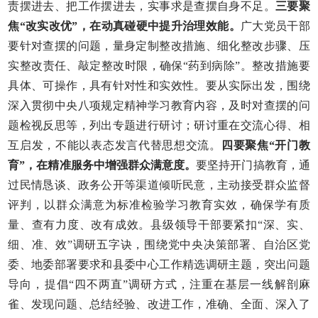
责摆进去、把工作摆进去，实事求是查摆自身不足。
三要聚
焦“改实改优”，在动真碰硬中提升治理效能。
广大党员干部
要针对查摆的问题，量身定制整改措施、细化整改步骤、压
实整改责任、敲定整改时限，确保“药到病除”。整改措施要
具体、可操作，具有针对性和实效性。要从实际出发，围绕
深入贯彻中央八项规定精神学习教育内容，及时对查摆的问
题检视反思等，列出专题进行研讨；研讨重在交流心得、相
互启发，不能以表态发言代替思想交流。
四要聚焦“开门教
育”，在精准服务中增强群众满意度。
要坚持开门搞教育，通
过民情恳谈、政务公开等渠道倾听民意，主动接受群众监督
评判，以群众满意为标准检验学习教育实效，确保学有质
量、查有力度、改有成效。县级领导干部要紧扣“深、实、
细、准、效”调研五字诀，围绕党中央决策部署、自治区党
委、地委部署要求和县委中心工作精选调研主题，突出问题
导向，提倡“四不两直”调研方式，注重在基层一线解剖麻
雀、发现问题、总结经验、改进工作，准确、全面、深入了