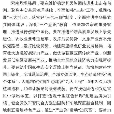
索南丹增强调，要在维护稳定和民族团结进步上走在前
列。聚焦夯实基层治理基础，全面加强“三基”工作，巩固拓
展“三大”行动，落实好“三包三联”制度，全面推进中华民族
共同体建设，深化“三个意识”教育，依法加强宗教事务管
理，推进藏传佛教中国化。要在推进经济高质量发展上争先
进位。农牧业要弯道超车，发挥后发优势，文旅产业要不走
依赖路径，发挥比较优势，构建阿里绿色矿业发展格局，培
育壮大边境贸易潜力产业，做优做强藏医药传统产业，创新
发展低空经济新兴产业，推动全地区综合经济实力实现新提
升。要在筑牢国家生态安全屏障上担当使命。加快构建科学
国土绿化、全域系统治理、全域立体监测、生态价值转换“四
个体系”，因地制宜实施生态建设“九大工程”，5年久久为功
植树造林，10年让狮泉河绿树成荫。要在强边固边和兴边富
民中做出示范。以打造“边境千里红色长廊”党建品牌为引
领，健全党政军警民合力强边固防和军地深度融合机制，因
地制宜发展特色产业，通过“产业兴”带动“边民富”。要努力