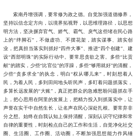
索南丹增强调，要常修为政之德。自觉加强道德修养，
坚持以信念定方向，以境界拓视野，以思维理路径，以思想
明方法，坚决摒弃官气、娇气、霸气、戾气这些堵在民心路
上的“绊脚石”，不做虚功、不摆花架，踏实谋事、踏实创
业，把真担当落实到抓好“四件大事”、推进“四个创建”、建
设“西部明珠”的实际行动中。要常思贪欲之害。多些“比贡
献”的踏实，少些“比官位”的浮躁，多些“够用就好”的清醒，
少些“贪多求全”的执念，明白“权从哪儿来”，时刻想着人
民，为着人民，多到田间地头听民声，多盯着问题抓落实，
多算长远发展的“大账”，真正把群众的急难愁盼问题抓在手
上，把心思用在阿里的发展上，把精力投入到抓落实中，让
声誉在实干中自然生长，让名声在民心深处扎根。要常弃非
分之想。始终在自我认知上保持清醒，深刻认识守纪律和常
自律的重要性，时刻检点自己的工作和生活，自觉净化社交
圈、生活圈、工作圈、活动圈，不断加强思想能力作风锤