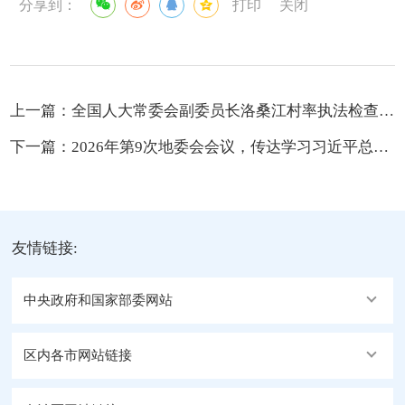
分享到：
打印
关闭
上一篇：
全国人大常委会副委员长洛桑江村率执法检查组在西藏开展青藏高原生态保护法实施情况执法检查
下一篇：
2026年第9次地委会会议，传达学习习近平总书记关于推动全民阅读、建设书香社会的重要论述精神，传达学习中央第六生态环境保护督察组督察西藏自治区动员会精神
友情链接:
中央政府和国家部委网站
区内各市网站链接