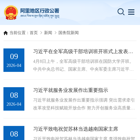
当前位置：
首页
新闻
国务院新闻
习近平在全军高级干部培训班开班式上发表重要讲话强调开展思想整风深化...
09
4月8日上午，全军高级干部培训班在国防大学开班。
2026-04
中共中央总书记、国家主席、中央军委主席习近平出
席开班式并发表重要讲话。新华社记者 李刚 摄 新华
社北京4月8日电（记者梅常伟）全军高级干部培训班8
习近平就服务业发展作出重要指示
日上午在国防大学开班。...
08
习近平就服务业发展作出重要指示强调 突出需求牵引
2026-04
改革攻坚科技赋能开放合作 努力开创服务业高质量发
展新局面 李强出席全国服务业大会并讲话 丁薛祥作总
结讲话 新华社北京4月8日电 中共中央总书记、国家主
习近平致电祝贺苏林当选越南国家主席
席、中央军委主席习近平近日就服务业发展作出重要
08
习近平致电祝贺苏林当选越南国家主席 李强致电祝贺
指示指出，...