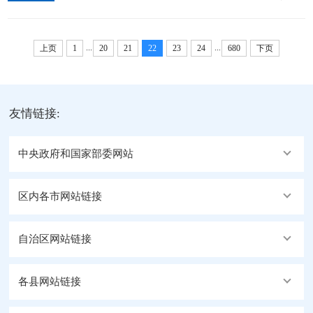
江苏代表团审议时，以四个“新”为发展新质生产力指
引方向：“力争在加强原始创新和关键核心技术攻关、
...
...
抢占科技制高点上实现新突破，...
上页
1
20
21
22
23
24
680
下页
友情链接:
中央政府和国家部委网站
区内各市网站链接
自治区网站链接
各县网站链接