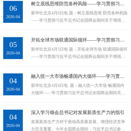
树立底线思维防范各种风险——学习贯彻习近平总书记全国两会期间关于增...
应链韧性和安全水平，...
06
新华社北京4月6日电 题：树立底线思维 防范各种风险
2026-04
——学习贯彻习近平总书记全国两会期间关于增强经
济韧性重要论述系列述评之三 新华社记者吴雨 安全是
发展的前提，发展是安全的保障。筑牢安全防线、有
开拓全球市场联通国际循环——学习贯彻习近平总书记全国两会期间关于增...
效防范化解风险，...
05
新华社北京4月5日电 题：开拓全球市场 联通国际循环
2026-04
——学习贯彻习近平总书记全国两会期间关于增强经
济韧性重要论述系列述评之二 新华社记者邹多为 风高
浪急的外部环境下，以开放之姿拓展多元化国际市场
融入统一大市场畅通国内大循环——学习贯彻习近平总书记全国两会期间关...
是应对冲击挑战的有效手段。...
04
新华社北京4月4日电 题：融入统一大市场 畅通国内
2026-04
大循环——学习贯彻习近平总书记全国两会期间关于
增强经济韧性重要论述系列述评之一 新华社记者谢希
瑶、王聿昊 市场是最稀缺的资源，超大规模市场是我
深入学习领会总书记对发展新质生产力的指引
国的优势所在。...
04
发展新质生产力对于推动高质量发展、增强经济竞争
2026-04
力至关重要。今年全国两会期间，习近平总书记参加