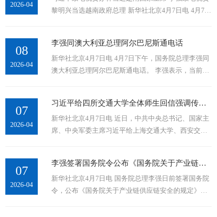
2026-04
黎明兴当选越南政府总理 新华社北京4月7日电 4月7
日，中共中央总书记、国家主席习近平致电苏林，祝
贺他当选越南国家主席。 习近平指出，中越两国是具
李强同澳大利亚总理阿尔巴尼斯通电话
有战略意义的命运共同体。...
08
新华社北京4月7日电 4月7日下午，国务院总理李强同
2026-04
澳大利亚总理阿尔巴尼斯通电话。 李强表示，当前国
际局势变乱交织，世界经济受到地缘动荡、保护主义
等持续冲击。中澳互为重要合作伙伴，应当把准两国
习近平给四所交通大学全体师生回信强调传承弘扬西迁精神聚焦国家重大战...
关系的正确方向，...
07
新华社北京4月7日电 近日，中共中央总书记、国家主
2026-04
席、中央军委主席习近平给上海交通大学、西安交通
大学、西南交通大学、北京交通大学全体师生回信，
对学校发展提出殷切期望。 习近平指出，你们四所高
李强签署国务院令公布《国务院关于产业链供应链安全的规定》
校根脉相连，今年共同迎来建校130周年，...
07
新华社北京4月7日电 国务院总理李强日前签署国务院
2026-04
令，公布《国务院关于产业链供应链安全的规定》
（以下简称《规定》），自公布之日起施行。 《规
定》旨在防范产业链供应链安全风险，提升产业链供