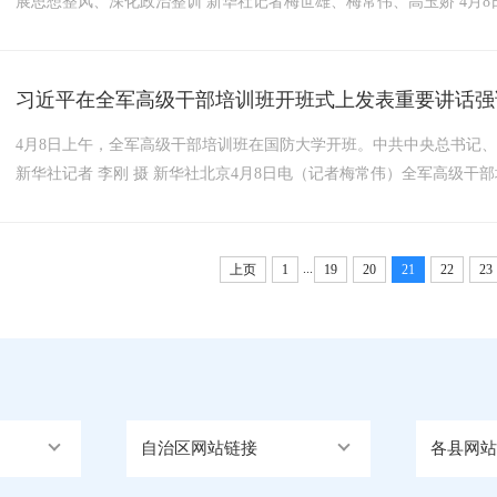
展思想整风、深化政治整训 新华社记者梅世雄、梅常伟、高玉娇 4月8日
习近平在全军高级干部培训班开班式上发表重要讲话强调
4月8日上午，全军高级干部培训班在国防大学开班。中共中央总书记
新华社记者 李刚 摄 新华社北京4月8日电（记者梅常伟）全军高级干部
...
上页
1
19
20
21
22
23
自治区网站链接
各县网站