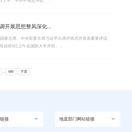
上午，中共中央总书记、...
开展思想整风深化...
、国家主席、中央军委主席习近平出席开班式并发表重要讲话。
培训班8日上午在国防大学开班。...
...
680
下页
链接
地直部门网站链接