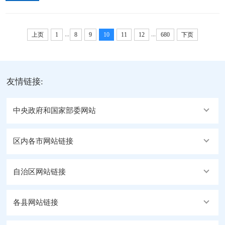
新华社大连6月24日电（记者孙楠、丁非白）6月24日
下午，国务院总理李强在大连出席2026年夏季达沃斯
...
...
论坛工商界代表座谈会。...
上页
1
8
9
10
11
12
680
下页
友情链接:
中央政府和国家部委网站
区内各市网站链接
自治区网站链接
各县网站链接