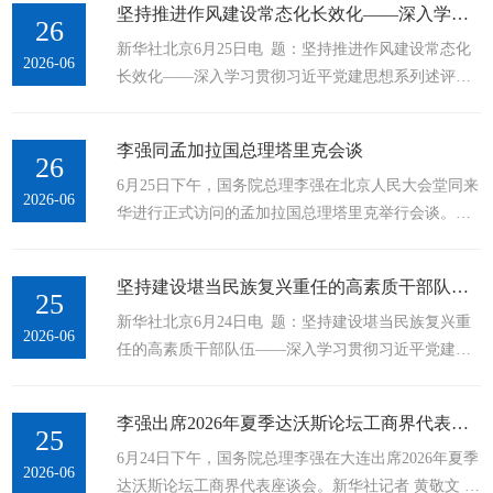
坚持推进作风建设常态化长效化——深入学习贯彻习近平党建思想系列述评之十
一派播种的忙碌景象。...
26
新华社北京6月25日电 题：坚持推进作风建设常态化
2026-06
长效化——深入学习贯彻习近平党建思想系列述评之
十 新华社记者齐琪、唐健辉 党的作风就是党的形象，
关系人心向背，关系党的生死存亡。 习近平党建思
李强同孟加拉国总理塔里克会谈
想“十四个坚持”...
26
6月25日下午，国务院总理李强在北京人民大会堂同来
2026-06
华进行正式访问的孟加拉国总理塔里克举行会谈。新
华社记者 黄敬文 摄 新华社北京6月25日电（记者董
雪）6月25日下午，国务院总理李强在北京人民大会堂
坚持建设堪当民族复兴重任的高素质干部队伍——深入学习贯彻习近平党建...
同来华进行正式访问的孟加拉国总理塔里克举行会
25
新华社北京6月24日电 题：坚持建设堪当民族复兴重
谈。...
2026-06
任的高素质干部队伍——深入学习贯彻习近平党建思
想系列述评之九 新华社记者王子铭、杨湛菲 为政之
要，惟在得人；治国之要，首在用人。 习近平党建思
李强出席2026年夏季达沃斯论坛工商界代表座谈会
想“十四个坚持”...
25
6月24日下午，国务院总理李强在大连出席2026年夏季
2026-06
达沃斯论坛工商界代表座谈会。新华社记者 黄敬文 摄