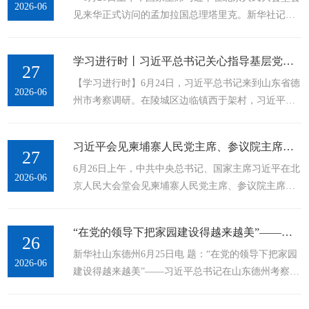
2026-06
见来华正式访问的孟加拉国总理塔里克。新华社记者
李响 摄 新华社北京6月26日电（记者温馨）6月26日上
午，国家主席习近平在北京人民大会堂会见来华正式
学习进行时丨习近平总书记关心指导基层党建的故事
访问的孟加拉国总理塔里克。...
27
【学习进行时】6月24日，习近平总书记来到山东省德
2026-06
州市考察调研。在陵城区边临镇西于架村，习近平总
书记走进村党群服务中心，细致询问村党组织建设和
开展便民服务等情况。 党的十八大以来，习近平总书
习近平会见柬埔寨人民党主席、参议院主席洪森
记到地方考察调研时，...
27
6月26日上午，中共中央总书记、国家主席习近平在北
2026-06
京人民大会堂会见柬埔寨人民党主席、参议院主席洪
森。 新华社记者 李响 摄 新华社北京6月26日电（记
者温馨）6月26日上午，中共中央总书记、国家主席习
“在党的领导下把家园建设得越来越美”——习近平总书记在山东德州考察纪实
近平在人民大会堂会见柬埔寨人民党主席、...
26
新华社山东德州6月25日电 题：“在党的领导下把家园
2026-06
建设得越来越美”——习近平总书记在山东德州考察纪
实 新华社记者张晓松、朱基钗 人民日报记者杜尚泽、
胡泽曦 夏至刚过，平畴沃野洋溢着丰收的喜悦，又是