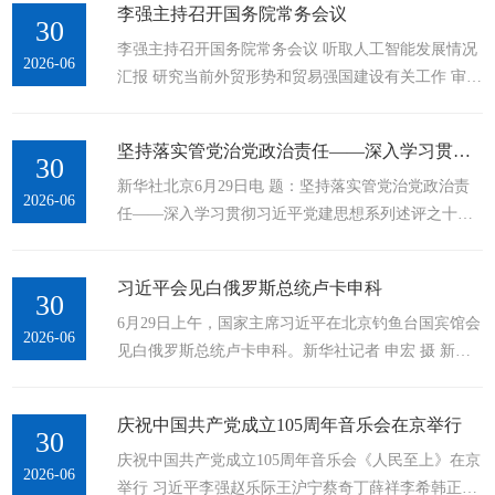
李强主持召开国务院常务会议
委书记研修班学员座谈会上的讲话。...
30
李强主持召开国务院常务会议 听取人工智能发展情况
2026-06
汇报 研究当前外贸形势和贸易强国建设有关工作 审议
通过《“十五五”碳达峰行动方案》和《国民健康“十五
五”规划》 新华社北京6月29日电 国务院总理李强6月
坚持落实管党治党政治责任——深入学习贯彻习近平党建思想系列述评之十四
29日主持召开国务院常务会议，...
30
新华社北京6月29日电 题：坚持落实管党治党政治责
2026-06
任——深入学习贯彻习近平党建思想系列述评之十四
新华社记者王思北、徐壮 有权必有责、有责要担当、
失责必追究。 作为习近平党建思想“十四个坚持”的内
习近平会见白俄罗斯总统卢卡申科
涵要义之一，...
30
6月29日上午，国家主席习近平在北京钓鱼台国宾馆会
2026-06
见白俄罗斯总统卢卡申科。新华社记者 申宏 摄 新华
社北京6月29日电（记者孙奕）6月29日上午，国家主
席习近平在北京钓鱼台国宾馆会见白俄罗斯总统卢卡
庆祝中国共产党成立105周年音乐会在京举行
申科。 习近平指出，...
30
庆祝中国共产党成立105周年音乐会《人民至上》在京
2026-06
举行 习近平李强赵乐际王沪宁蔡奇丁薛祥李希韩正出