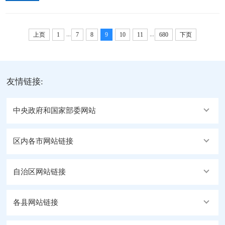
席观看 6月29日晚，庆祝中国共产党成立105周年音乐
会《人民至上》在北京举行。习近平、李强、赵乐
...
...
际、王沪宁、蔡奇、...
上页
1
7
8
9
10
11
680
下页
友情链接:
中央政府和国家部委网站
区内各市网站链接
自治区网站链接
各县网站链接