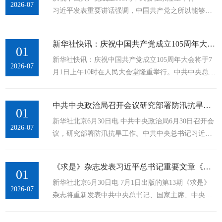
2026-07
习近平发表重要讲话强调，中国共产党之所以能够在
105年奋斗中不断铸就辉煌，历史和人民之所以选择中
国共产党，根本在于我们党具有其他政党和政治力量
新华社快讯：庆祝中国共产党成立105周年大会将举行
无可比拟的优秀特质。...
01
新华社快讯：庆祝中国共产党成立105周年大会将于7
2026-07
月1日上午10时在人民大会堂隆重举行。中共中央总书
记、国家主席、中央军委主席习近平将向“七一勋
章”获得者颁授勋章并发表重要讲话。大会还将对全国
中共中央政治局召开会议研究部署防汛抗旱工作中共中央总书记习近平主持会议
优秀共产党员、全国优秀党务工作者和全国先进基层
01
新华社北京6月30日电 中共中央政治局6月30日召开会
党组织进行表彰。...
2026-07
议，研究部署防汛抗旱工作。中共中央总书记习近平
主持会议。 会议指出，今年主汛期我国极端天气气候
事件仍将偏多、旱涝并重，各地区各有关部门要进一
《求是》杂志发表习近平总书记重要文章《做焦裕禄式的县委书记》
步提高思想认识，...
01
新华社北京6月30日电 7月1日出版的第13期《求是》
2026-07
杂志将重新发表中共中央总书记、国家主席、中央军
委主席习近平的重要文章《做焦裕禄式的县委书
记》。这是习近平总书记2015年1月12日在中央党校县