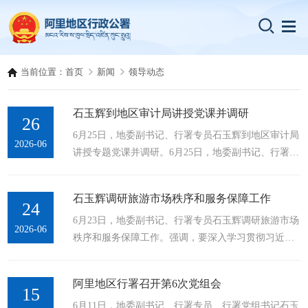
当前位置：
首页
新闻
领导动态
石玉辉到地区审计局讲授党课并调研
26
6月25日，地委副书记、行署专员石玉辉到地区审计局
2026-06
讲授专题党课并调研。6月25日，地委副书记、行署专
员石玉辉到地区审计局讲授专题党课并调研。记者 扎
西达瓦 摄在地区审计局机关会议室，石玉辉讲授树立
石玉辉调研旅游市场秩序和服务保障工作
和践行正确政绩观学习教育专题党课。他强调，要深
24
6月23日，地委副书记、行署专员石玉辉调研旅游市场
入学习贯彻习近平党建思想，牢牢把握立党为公、为
2026-06
秩序和服务保障工作。强调，要深入学习贯彻习近平
民造福、科学决策、真抓实干十六字总要求，推动学
总书记关于旅游工作的重要指示精神，全面贯彻落实
习教育走深走实，做到以有力有效审计监督服务阿里
区党委、政府和地委部署要求，树立和践行正确政绩
经济社会发展大局。调研中，石玉辉与干部职工亲切
阿里地区行署召开第6次党组会
观，坚持以人民为中心的发展思想，压紧压实各方责
15
交流，...
6月11日，地委副书记、行署专员、行署党组书记石玉
任，落实落细监管措施，全方位做好旅游旺季各项服