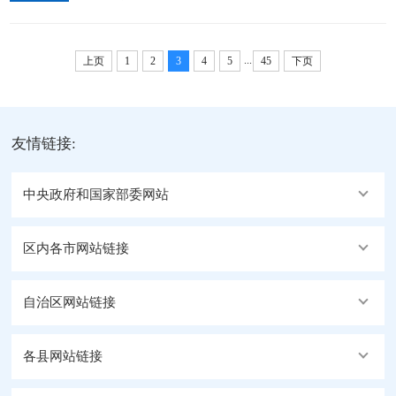
指示精神，传达学习王君正书记近期讲话精神，研究
物转运处置、安全防护措施落实、交办问题核查及整
部署贯彻落实工作。会议指出，全地区各级各部门要
改进度等情况，现场研究解决难点堵点问题。...
...
深学笃行习近平外交思想，全面落实党中央决策部署
上页
1
2
3
4
5
45
下页
和自治区党委工作要求，提高思想认识，突出工作重
点，全力服务国家发展大局。要持续完善口岸和传统
边贸点基础设施，推进智慧海关和智慧口岸建设，畅
友情链接:
通面向南亚开放通道。要深化“放管服”...
中央政府和国家部委网站
区内各市网站链接
自治区网站链接
各县网站链接