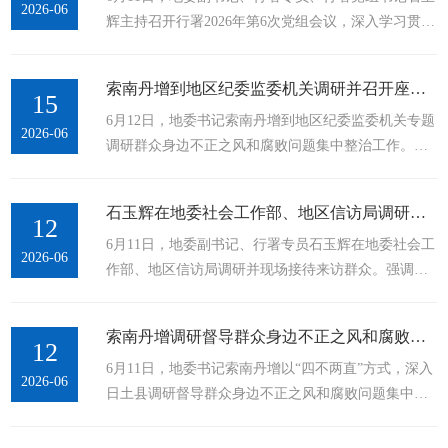
2026-06
辉主持召开行署2026年第6次党组会议，深入学习贯彻
务保障工作。6月23日，地委副书记、行署专员石玉辉
习近平总书记近期重要指示精神，传达学习党中央、
调研旅游市场秩序和服务保障工作。记者 扎西达瓦 摄
国务院和自治区党委、政府及地委近期有关会议、文
石玉辉先后来到象雄文旅集团、神山牧场、...
索南丹增到地区纪委监委机关调研并召开座谈会
件精神，听取安全生产、卫生健康、教育等工作情况
15
6月12日，地委书记索南丹增到地区纪委监委机关专题
汇报，研究部署下步工作。6月11日，地委副书记、行
2026-06
调研群众身边不正之风和腐败问题集中整治工作。他
署专员、行署党组书记石玉辉主持召开行署2026年第6
强调，要深入学习贯彻习近平总书记关于深化整治群
次党组会议。这是会议现场。记者 扎西达瓦 摄会议强
众身边不正之风和腐败问题的重要指示精神，全面落
调，要深入学习贯彻习近平总书记重要指示精神，...
石玉辉在地委社会工作部、地区信访局调研并接待来访群众
实党中央决策部署和自治区党委工作要求，提高政治
12
6月11日，地委副书记、行署专员石玉辉在地委社会工
站位，突出问题导向，聚焦重点发力，深化标本兼
2026-06
作部、地区信访局调研并现场接待来访群众。强调，
治，推动集中整治取得更大成效。6月12日，地委书记
要深入学习贯彻习近平总书记关于加强和改进人民信
索南丹增到地区纪委监委机关专题调研群众身边不正
访工作的重要思想，按照地委“三基”“三大”部署要
之风和腐败问题集中整治工作。这是调研现场。...
索南丹增调研督导群众身边不正之风和腐败问题集中整治工作
求，用心用情用力做好群众信访工作，依法维护群众
12
6月11日，地委书记索南丹增以“四不两直”方式，深入
合法权益。石玉辉在地委社会工作部、地区信访局调
2026-06
日土县调研督导群众身边不正之风和腐败问题集中整
研并接待来访群众。记者 扎西达瓦 摄在信访接待室，
治工作。他强调，要牢固树立和践行正确政绩观，聚
石玉辉热情接待来访群众，认真倾听群众诉求，仔细
焦重点领域，紧扣民生关切，深化标本兼治，以更严
询问事情原委，耐心解释相关政策，...