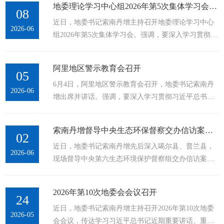
地委理论学习中心组2026年第5次集体学习会召开
要求、更实举措纵深推进集中整治，努力实现基层善
08
近日，地委书记索南丹增主持召开地委理论学习中心
治、群众受益。6月11日，地委书记索南丹增以“四不
2026-06
组2026年第5次集体学习会。强调，要深入学习贯彻习
两直”方式，深入日土县调研督导群众身边不正之风和
近平总书记关于总体国家安全观的重要论述，全力以
腐败问题集中整治工作。记者 卓玛石确 摄索南丹增先
赴防风险、保安全、护稳定、促发展，努力建设更高
后来到日松乡、日土镇、甲岗村、...
阿里地区警示教育会召开
水平的平安阿里。会上，李斌、冯玉忠、郑勇、达瓦
05
6月4日，阿里地区警示教育会召开，地委书记索南丹
次仁分别结合分管工作作交流研讨发言。会议指出，
2026-06
增出席并讲话。强调，要深入学习贯彻习近平总书记
党的十八大以来，习近平总书记站在统筹“两个大
关于树立和践行正确政绩观的重要论述，以案为鉴、
局”、统筹发展和安全的战略高度，创造性提出总体国
以案促改，切实以正确政绩观引领和推动雪域高原“西
家安全观，为新形势下走中国特色国家安全道路、...
索南丹增督导中央生态环保督察交办信访案件整改工作
部明珠”建设取得新成效。会议集中观看了警示教育
02
近日，地委书记索南丹增先后深入噶尔县、普兰县，
片，通过反面典型警示教育广大党员干部受警醒、明
2026-06
现场督导中央第六生态环境保护督察组交办信访案件
底线、知敬畏，牢固树立和践行正确政绩观。会议强
整改工作。他强调，要深入贯彻落实习近平生态文明
调，全地区各级党组织和广大党员干部要坚定捍卫“两
思想，坚决扛牢生态环境保护政治责任，以最坚决的
个确立”、坚决做到“两个维护”...
2026年第10次地委会会议召开
态度、最严格的标准、最有力的举措，抓细抓实问题
24
近日，地委书记索南丹增主持召开2026年第10次地委
整改，用实实在在的工作成效回应群众关切。在噶尔
2026-05
会会议，传达学习习近平总书记近期重要讲话、重要
县医疗废物集中处置中心，索南丹增详细了解医疗废