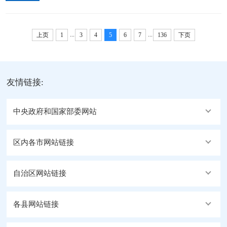
入各寺庙（拉康）开展防灾减灾暨消防安全专项行
宣讲队伍筑牢坚实根基。多级联动授课，深耕理论根
动，集中开展消防安全宣传教育、安全隐患拉网排
基。本次培训特邀国家级家庭教育导师、...
...
...
查、消防应急实战演练系列活动。活动坚持宣传先
上页
1
3
4
5
6
7
136
下页
行、排查见底、演练实战一体推进。在消防安全宣传
教育环节，工作人员结合典型火灾案例，向驻寺干
部、寺庙僧人，普及用火用电用气安全、日常防火注
友情链接:
意事项、初期火灾处置、火场疏散逃生自救等常
识，...
中央政府和国家部委网站
区内各市网站链接
自治区网站链接
各县网站链接