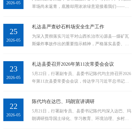
2026-05
草场尚未返青，底雅却用浓浓绿意迎接着我们——柳
作作出了警醒，为我们树牢为民造福政绩观提供了根
树葱茏，青杏盈枝，苹果花开，青稞萌芽。在灿烂春
本遵循。王君正书记近期讲话，为我们进一步强化招
光里，人们各自忙碌着。边境上巡边人高举着国旗，
商引资、优化营商环境提供了实践引领。...
札达县严查砂石料场安全生产工作
工地里器械声震动山谷，田野里农人在辛勤劳作，操
25
为深入贯彻落实习近平对山西长治市沁源县—煤矿瓦
场上孩子们在快乐踢球……“祖国疆域上的一草一木，
2026-05
斯爆炸事故作出的重要指示精神，严格落实县委、县
我们都要看好守好”“做神圣国土的守护者、幸福家园
政府的安排部署，深刻汲取近期各类生产安全事故惨
的建设者”“为建设繁荣稳固的祖国边疆贡献力量”……
痛教训，精准消除露天矿山安全隐患，从严压实企业
牢记习近平总书记的殷殷嘱托，...
札达县委召开2026年第11次常委会会议
安全生产主体责任。5月23日，札达县应急管理局组织
23
5月22日，行署副专员、县委书记陈代均主持召开2026
执法人员，对辖区托林组砂石料场开展全覆盖安全生
2026-05
年第11次县委常委会会议，传达学习习近平总书记近
产检查，全力守护县域安全生产形势持续稳定。本次
期重要讲话指示精神，王君正书记近期讲话和调研指
检查紧扣露天矿山生产作业特点，聚焦开采作业、设
示精神，传达学习中央、自治区相关文件精神，研究
备运维、现场管理、制度落实等关键风险点位，...
陈代均在达巴、玛朗宣讲调研
我县贯彻落实工作。会议指出，习近平总书记近期重
22
5月21日，行署副专员、县委书记陈代均深入达巴、玛
要讲话、重要指示思想深邃、内涵丰富，为我们加强
2026-05
朗调研指导国土绿化、学习教育、环境治理、乡村建
社科理论学习研究提供了根本遵循。王君正书记近期
设等工作，开展纪念西藏和平解放75周年宣讲，并巡
讲话和调研指示，为我们抓好交通基础设施建设、生
林巡河。强调，要深入学习贯彻习近平总书记关于西
态环境治理和驻村、援藏工作提供了行动指南。...