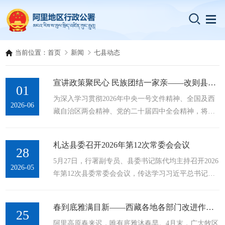
当前位置：
首页
新闻
七县动态
宣讲政策聚民心 民族团结一家亲——改则县开展2026年党的政策理论暨中华民族一家亲宣教活动
01
为深入学习贯彻2026年中央一号文件精神、全国及西
2026-06
藏自治区两会精神、党的二十届四中全会精神，将党
的惠民政策宣传到牧区群众身边，引导群众不断铸牢
中华民族共同体意识，近日，受物玛乡主要领导委
札达县委召开2026年第12次常委会会议
托，乡党委委员、统战委员一行深入各村开展了2026
28
5月27日，行署副专员、县委书记陈代均主持召开2026
年中央一号文件精神、全国及西藏自治区两会精神、
2026-05
年第12次县委常委会会议，传达学习习近平总书记近
党的二十届四中全会精神宣讲暨中华民族一家亲宣教
期重要讲话、重要指示、重要论述精神，王君正书记
活动。现场，传达学习了习近平总书记关于铸牢中华
近期讲话精神，传达学习中央文件、自治区会议精
民族共同体意识的重要指示及核心要义，...
春到底雅满目新——西藏各地各部门改进作风狠抓落实系列综述之十八
神，研究我县贯彻落实工作。会议指出，习近平总书
25
阿里高原春来迟，唯有底雅沐春早。4月末，广大牧区
记近期重要指示、重要论述，为我们抓好安全生产工