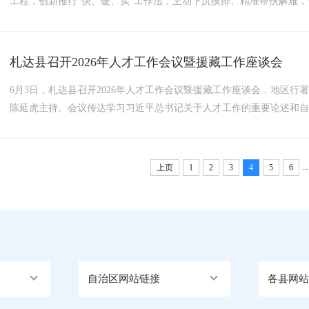
工程，创新推行“快、暖、实”工作法，主动下沉摸排、精准帮扶解难
拔4300米的狮泉河镇，气候高寒、群众生活保障需求特殊。为破解急
思路，变群众“上门求助”为干部“敲门问需”，全方位排查辖区困难群众，.
札达县召开2026年人才工作会议暨援藏工作座谈会
6月3日，札达县召开2026年人才工作会议暨援藏工作座谈会，地区
陈延虎主持。会议传达学习习近平总书记关于人才工作的重要论述和自治
十一批援藏工作开展情况汇报，对下一步人才和援藏工作进行系统安
政策，紧盯我县教育、医疗、农牧、文旅、乡村振兴等重点领域、...
...
上页
1
2
3
4
5
6
自治区网站链接
各县网站