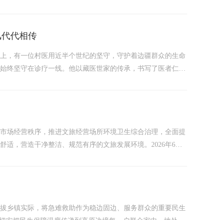
主办的《数字文明时代的人类记忆遗产系统性保护与传承》线上
路径参考。...
风代代相传
原上，有一位村医用近半个世纪的坚守，守护着边疆群众的生命
仁始终坚守在诊疗一线。他以藏医世家的传承，书写了医者仁心
、奉献家乡。2025年5月，中央宣传部、全国妇联向全社会
旅市场经营秩序，推进文旅经营场所环境卫生综合治理，全面提
适，营造干净整洁、规范有序的文旅发展环境。2026年6月4
合县公安局、应急管理、市监、消防救援等相关单位，全面排查
所环境卫生短板。...
海拔乡镇实际，将急难救助作为稳边固边、服务群众的重要民生