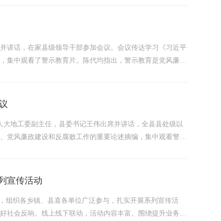
的建设的重要思想，...
持并讲话，在家县级领导干部参加会议。会议传达学习《习近平
神，集中观看了警示教育片。陈代均指出，警示教育是党风廉政
绩观学习教育的有效途径。各级党组织和广大党员干部要提高政
.
议
，人大地工委副主任，县委书记王伟出席并讲话，全县县处级以
党、党风廉政建设和反腐败工作的重要论述摘编，集中观看警示
紧纪律“红线”。王伟指出，政绩观是领导干部从政、干事、创
风险。...
系列宣传活动
主题，组织各乡镇、县直各单位广泛参与，扎实开展系列宣传活
良好社会反响。线上线下联动，活动内容丰富。围绕提升业务素