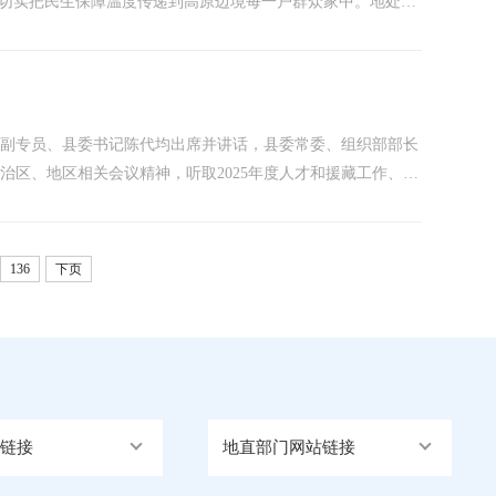
，切实把民生保障温度传递到高原边境每一户群众家中。地处海
难困境群众救助不及时、覆盖不全面等问题，该镇彻底转变工作
..
行署副专员、县委书记陈代均出席并讲话，县委常委、组织部部长
区、地区相关会议精神，听取2025年度人才和援藏工作、第
排部署。会议指出，要落实自治区、地区关于人才引进各项优势
136
下页
链接
地直部门网站链接