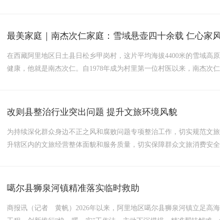
养，组织全县35家单位、56名档案兼职人员集中收看由中国档案学会
直播专题讲座。讲座聚焦数字化前沿趋势，为基层档案数字化转型提供了
最美家庭｜南杰次仁家庭：雪域悬壶四十余载 仁心家
在西藏阿里地区日土县日松乡甲岗村，这片平均海拔4400米的雪域高
健康，他就是南杰次仁。自1978年成为村里第一位村医以来，南杰次
的雪域传奇。妻子巴桑拉吉全力支持丈夫的事业，教导家中子女传承家风
发布2025年“最美家庭”，南杰次仁家庭光荣入选。这个扎根高原、...
改则县整治行业突出问题 提升文旅环境风貌
为持续深化群众身边不正之风和腐败问题专项整治工作，切实规范文
升辖区内的文旅经营整体面貌和服务质量，切实保障群众文旅消费安全舒
日，行署副秘书长、县委常委、政府副县长孙方舟带队，县文旅局联
辖区内的文旅市场经营场所，靶向整治行业经营乱象、监管作风问题及场
噶尔县狮泉河镇精准落实临时救助
商报讯（记者 黄帆）2026年以来，阿里地区噶尔县狮泉河镇立足高