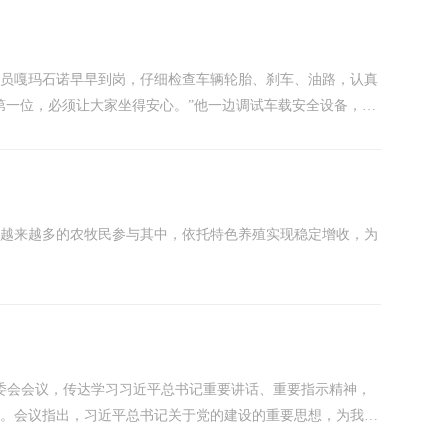
驶员嘎玛石诺早早到岗，仔细检查车辆轮胎、刹车、油路，认真
第一位，必须让大家坐得安心。”他一边调试车载安全设备，一
前往周边乡镇。检票、安检、有序乘车，整个过程便捷又顺畅。
缺的“...
。越来越多的农牧民参与其中，依托特色养殖实现稳定增收，为
委常委会会议，传达学习习近平总书记重要讲话、重要指示精神，
作。会议指出，习近平总书记关于党的建设的重要思想，为我们
，为我们加强党的建设和生态治理、发展卫生健康事业提供了遵