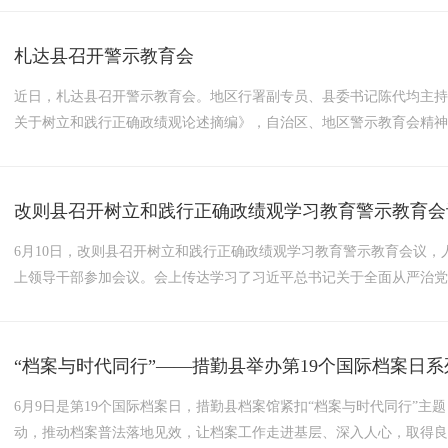
循。全县上下要进一步提高政治站位，深入学习贯彻习近平总书记关于党
札达县召开警示教育会
近日，札达县召开警示教育会。地区行署副专员、县委书记陈代均主
关于树立和践行正确政绩观论述摘编》，自治区、地区警示教育会精
教育制度化、生动化、有效化的重要举措，是深化树立和践行正确政
治站位、夯实思想根基，坚持以案为鉴，对照“立党为公、为民造福、..
改则县召开树立和践行正确政绩观学习教育警示教育会
6月10日，改则县召开树立和践行正确政绩观学习教育警示教育会议
上领导干部参加会议。会上传达学习了习近平总书记关于全面从严治
教育片《反腐没有任何特殊性》，为全县领导干部拧紧思想“发条”、绷
业的根本指针，必须深刻以案为鉴，清醒认识政绩观错位背后潜藏的廉政
“档案与时代同行”——措勤县举办第19个国际档案日
6月9日是第19个国际档案日，措勤县档案馆紧扣“档案与时代同行”
动，推动档案普法落地见效，让档案工作走进基层、深入人心，取得