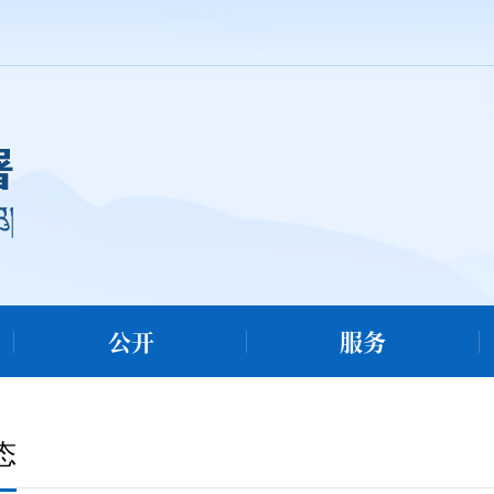
公开
服务
态