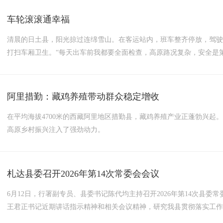
车轮滚滚通幸福
清晨的日土县，阳光掠过连绵雪山。在客运站内，班车整齐停放，驾
打扫车厢卫生。“每天出车前我都要全面检查，高原路况复杂，安全是
边说道。上午九点，陆续有农牧民提着行囊来到车站，准备搭乘班车
对于日土县的农牧民而言，这趟乡村客运班车，已是日常生产生活中不可或
阿里措勤：藏鸡养殖带动群众稳定增收
在平均海拔4700米的西藏阿里地区措勤县，藏鸡养殖产业正蓬勃兴起
高原乡村振兴注入了强劲动力。
札达县委召开2026年第14次常委会会议
6月12日，行署副专员、县委书记陈代均主持召开2026年第14次县
王君正书记近期讲话指示精神和相关会议精神，研究我县贯彻落实工
高质量抓好党建工作提供了根本遵循和行动指南。王君正书记的讲话